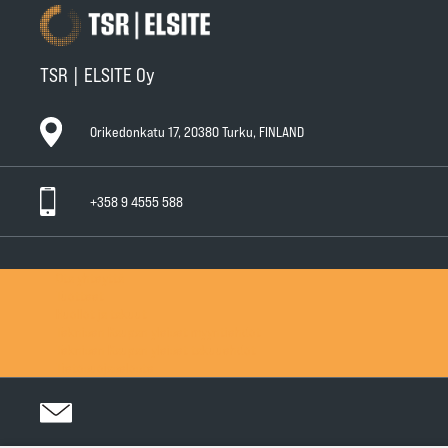
TSR | ELSITE Oy
Orikedonkatu 17, 20380 Turku, FINLAND
+358 9 4555 588
Ota yhteyttä
Tuotteet
Huollot ja takuut
Teknisen Kaupan yleiset myyntiehdot
Teknisen Kaupan yleiset takuuehdot
Tietosuojaseloste