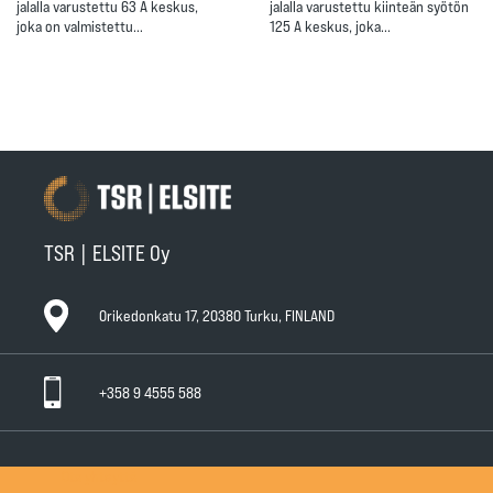
jalalla varustettu 63 A keskus,
jalalla varustettu kiinteän syötön
joka on valmistettu…
125 A keskus, joka…
TSR | ELSITE Oy
Orikedonkatu 17, 20380 Turku, FINLAND
+358 9 4555 588
Ota yhteyttä