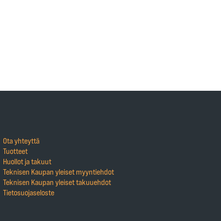
Ota yhteyttä
Tuotteet
Huollot ja takuut
Teknisen Kaupan yleiset myyntiehdot
Teknisen Kaupan yleiset takuuehdot
Tietosuojaseloste