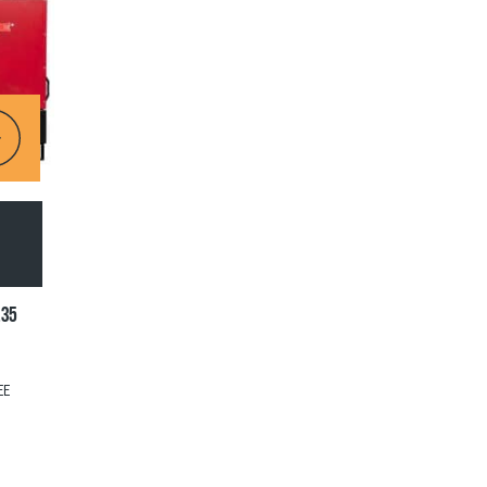
,35
EE