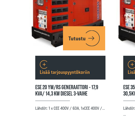
Tutustu
Lisää tarjouspyyntökoriin
Lis
ESE 20 YW/RS GENERAATTORI - 17,9
ESE 3
KVA/ 14,3 KW DIESEL 3-VAIHE
30,5K
Lähdöt: 1 x CEE 400V / 63A, 1xCEE 400V /…
Lähdöt:
…