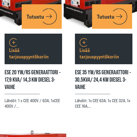
Tutustu
Tutustu
Lisää
Lisää
tarjouspyyntökoriin
tarjouspyyntökoriin
ESE 20 YW/RS GENERAATTORI -
ESE 35 YW/RS GENERAATTORI -
17,9 KVA/ 14,3 KW DIESEL 3-
30,5KVA/ 24,4 KW DIESEL 3-
VAIHE
VAIHE
Lähdöt: 1 x CEE 400V / 63A, 1xCEE
Lähdöt: 1x CEE 63A, 1x CEE 32A, 1x
400V /…
CEE 16A,…