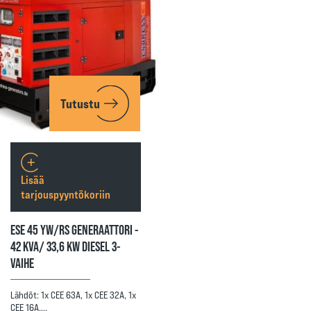
Tutustu
Lisää
tarjouspyyntökoriin
ESE 45 YW/RS GENERAATTORI -
42 KVA/ 33,6 KW DIESEL 3-
VAIHE
Lähdöt: 1x CEE 63A, 1x CEE 32A, 1x
CEE 16A,…