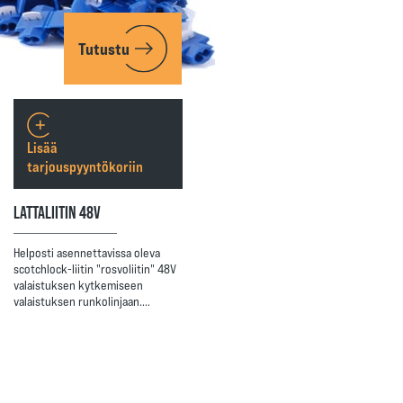
Tutustu
Lisää
tarjouspyyntökoriin
LATTALIITIN 48V
Helposti asennettavissa oleva
scotchlock-liitin "rosvoliitin" 48V
valaistuksen kytkemiseen
valaistuksen runkolinjaan.…