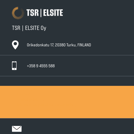
TSR | ELSITE Oy
Orikedonkatu 17, 20380 Turku, FINLAND
+358 9 4555 588
Ota yhteyttä
Tuotteet
Huollot ja takuut
Teknisen Kaupan yleiset myyntiehdot
Teknisen Kaupan yleiset takuuehdot
Tietosuojaseloste