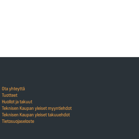
Ota yhteyttä
Tuotteet
Huollot ja takuut
Teknisen Kaupan yleiset myyntiehdot
Teknisen Kaupan yleiset takuuehdot
Tietosuojaseloste