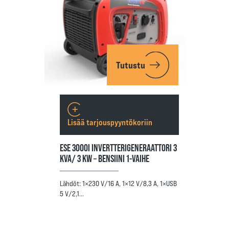
Tutustu
Lisää tarjouspyyntökoriin
ESE 3000I INVERTTERIGENERAATTORI 3
KVA/ 3 KW – BENSIINI 1-VAIHE
Lähdöt: 1×230 V/16 A, 1×12 V/8,3 A, 1×USB
5 V/2,1…