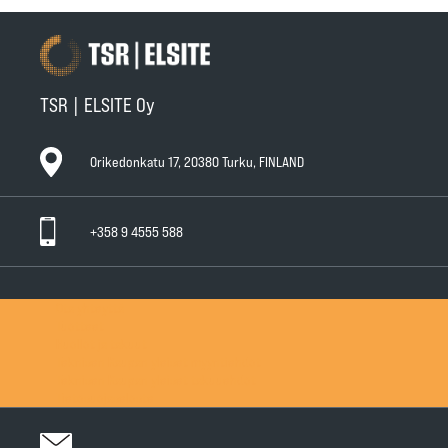
TSR | ELSITE Oy
Orikedonkatu 17, 20380 Turku, FINLAND
+358 9 4555 588
Ota yhteyttä
Tuotteet
Huollot ja takuut
Teknisen Kaupan yleiset myyntiehdot
Teknisen Kaupan yleiset takuuehdot
Tietosuojaseloste