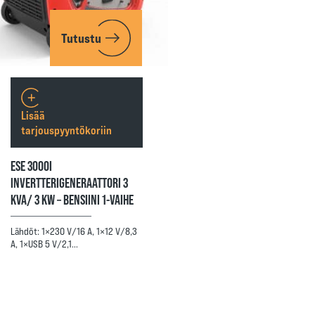
Tutustu
Lisää
tarjouspyyntökoriin
ESE 3000I
INVERTTERIGENERAATTORI 3
KVA/ 3 KW – BENSIINI 1-VAIHE
Lähdöt: 1×230 V/16 A, 1×12 V/8,3
A, 1×USB 5 V/2,1…