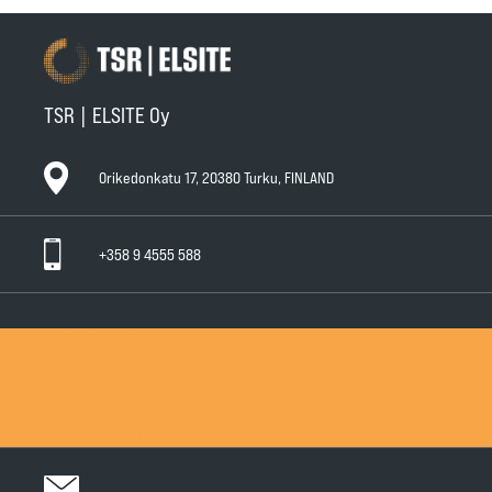
TSR | ELSITE Oy
Orikedonkatu 17, 20380 Turku, FINLAND
+358 9 4555 588
Ota yhteyttä
Tuotteet
Huollot ja takuut
Teknisen Kaupan yleiset myyntiehdot
Teknisen Kaupan yleiset takuuehdot
Tietosuojaseloste