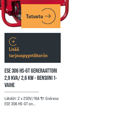
Tutustu
Lisää
tarjouspyyntökoriin
ESE 306 HS-GT GENERAATTORI
2,9 KVA/ 2,6 KW – BENSIINI 1-
VAIHE
Lähdöt: 2 x 230V/16A 🔌 Endress
ESE 306 HS-GT on…