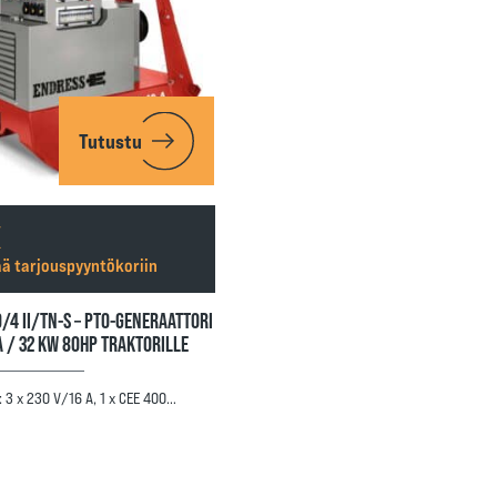
Tutustu
ää tarjouspyyntökoriin
0/4 II/TN-S – PTO-GENERAATTORI
A / 32 KW 80HP TRAKTORILLE
 3 x 230 V/16 A, 1 x CEE 400…