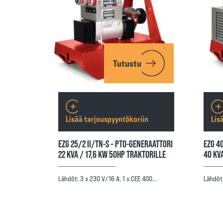
Tutustu
Lisää tarjouspyyntökoriin
Lis
EZG 25/2 II/TN-S – PTO-GENERAATTORI
EZG 4
22 KVA / 17,6 KW 50HP TRAKTORILLE
40 KV
Lähdöt: 3 x 230 V/16 A, 1 x CEE 400…
Lähdöt: