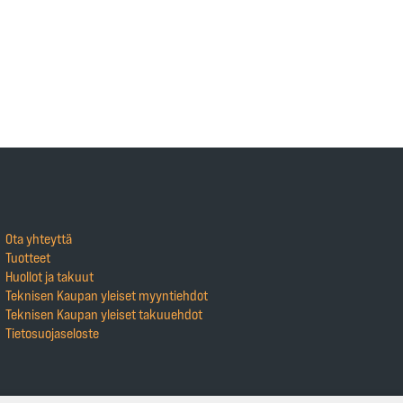
Ota yhteyttä
Tuotteet
Huollot ja takuut
Teknisen Kaupan yleiset myyntiehdot
Teknisen Kaupan yleiset takuuehdot
Tietosuojaseloste