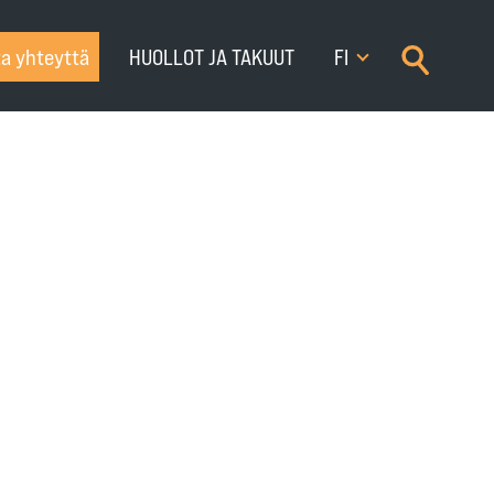
×
a yhteyttä
HUOLLOT JA TAKUUT
FI