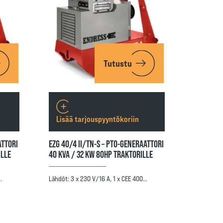
Tutustu
Lisää tarjouspyyntökoriin
ATTORI
EZG 40/4 II/TN-S – PTO-GENERAATTORI
ILLE
40 KVA / 32 KW 80HP TRAKTORILLE
…
Lähdöt: 3 x 230 V/16 A, 1 x CEE 400…