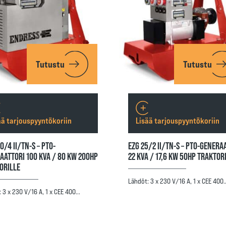
Tutustu
Tutustu
ää tarjouspyyntökoriin
Lisää tarjouspyyntökoriin
0/4 II/TN-S – PTO-
EZG 25/2 II/TN-S – PTO-GENERA
AATTORI 100 KVA / 80 KW 200HP
22 KVA / 17,6 KW 50HP TRAKTOR
ORILLE
Lähdöt: 3 x 230 V/16 A, 1 x CEE 400
 3 x 230 V/16 A, 1 x CEE 400…