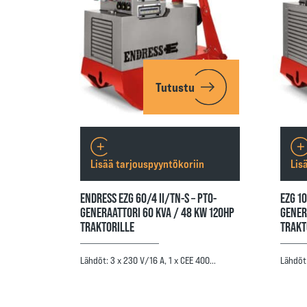
Tutustu
Lisää tarjouspyyntökoriin
Lis
ENDRESS EZG 60/4 II/TN-S – PTO-
EZG 10
GENERAATTORI 60 KVA / 48 KW 120HP
GENER
TRAKTORILLE
TRAKT
Lähdöt: 3 x 230 V/16 A, 1 x CEE 400…
Lähdöt: