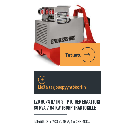
Tutustu
Lisää tarjouspyyntökoriin
EZG 80/4 II/TN-S – PTO-GENERAATTORI
80 KVA / 64 KW 160HP TRAKTORILLE
Lähdöt: 3 x 230 V/16 A, 1 x CEE 400…