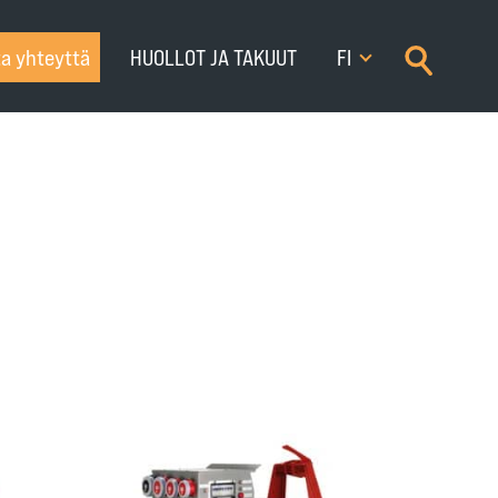
×
a yhteyttä
HUOLLOT JA TAKUUT
FI