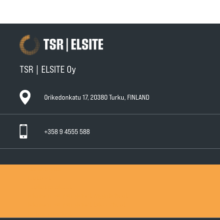
TSR | ELSITE Oy
Orikedonkatu 17, 20380 Turku, FINLAND
+358 9 4555 588
Ota yhteyttä
Tuotteet
Huollot ja takuut
Teknisen Kaupan yleiset myyntiehdot
Teknisen Kaupan yleiset takuuehdot
Tietosuojaseloste