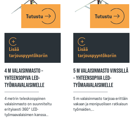
Tutustu
Tutustu
Lisää
Lisää
tarjouspyyntökoriin
tarjouspyyntökoriin
4 M VALAISINMASTO –
5 M VALAISINMASTO VINSSILLÄ
YHTEENSOPIVA LED-
– YHTEENSOPIVA LED-
TYÖMAAVALAISIMELLE
TYÖMAAVALAISIMELLE
4 metrin teleskooppinen
5 m valaisinmasto tarjoaa erittäin
valaisinmasto on suunniteltu
vakaan ja monipuolisen ratkaisun
erityisesti 360° LED-
työmaiden,…
työmaavalaisimen kanssa…