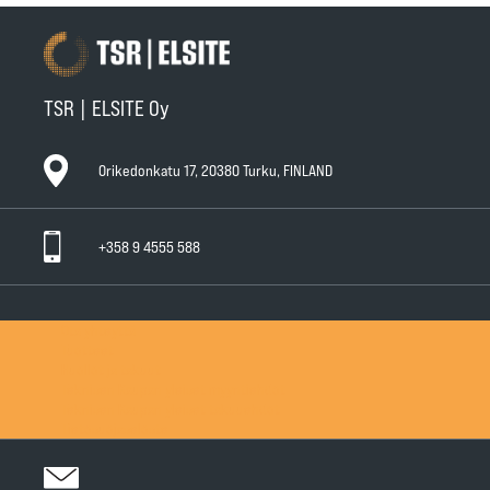
TSR | ELSITE Oy
Orikedonkatu 17, 20380 Turku, FINLAND
+358 9 4555 588
Ota yhteyttä
Tuotteet
Huollot ja takuut
Teknisen Kaupan yleiset myyntiehdot
Teknisen Kaupan yleiset takuuehdot
Tietosuojaseloste