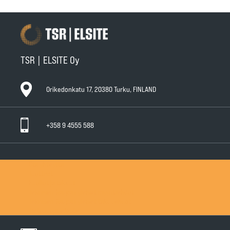
TSR | ELSITE Oy
Orikedonkatu 17, 20380 Turku, FINLAND
+358 9 4555 588
Ota yhteyttä
Tuotteet
Huollot ja takuut
Teknisen Kaupan yleiset myyntiehdot
Teknisen Kaupan yleiset takuuehdot
Tietosuojaseloste