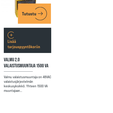
Tutustu
Lisää
tarjouspyyntökoriin
VALMU 2.0
VALAISTUSMUUNTAJA 1500 VA
Valmu valaistusmuuntaja on 48VAC
valaistusjärjestelmän
keskusyksikkö. Yhteen 1500 VA
muuntajaan…