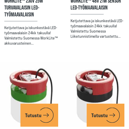
WORKLITE™ 230V 25W
WORKLITE™ 48V 21W SENSOR
TURVAVALAISIN LED-
LED-TYÖMAAVALAISIN
TYÖMAAVALAISIN
Ketjutettava ja iskunkestävä LED-
työmaavalaisin 24kk takuulla!
Ketjutettava ja iskunkestävä LED-
Valmistettu Suomessa
työmaavalaisin 24kk takuulla!
Liiketunnistimella vartustettu…
Valmistettu Suomessa WorkLite™
akkuvarusteinen…
Tutustu
Tutustu