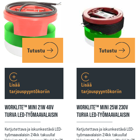
Tutustu
Tutustu
Lisää
Lisää
tarjouspyyntökoriin
tarjouspyyntökoriin
WORKLITE™ MINI 21W 48V
WORKLITE™ MINI 25W 230V
TURVA LED-TYÖMAAVALAISIN
TURVA LED-TYÖMAAVALAISIN
Ketjutettava ja iskunkestävä LED-
Ketjutettava ja iskunkestävä LED-
työmaavalaisin 24kk takuulla!
työmaavalaisin 24kk takuulla!