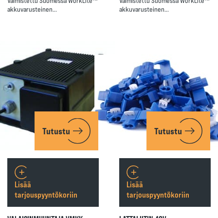
Valmistettu Suomessa WorkLite™
Valmistettu Suomessa WorkLite™
akkuvarusteinen…
akkuvarusteinen…
Tutustu
Tutustu
Lisää
Lisää
tarjouspyyntökoriin
tarjouspyyntökoriin