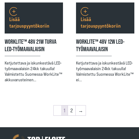
Lisää
Lisää
tarjouspyyntökoriin
tarjouspyyntökoriin
WORKLITE™ 48V 21W TURVA
WORKLITE™ 48V 12W LED-
LED-TYÖMAAVALAISIN
TYÖMAAVALAISIN
Ketjutettava ja iskunkestävä LED-
Ketjutettava ja iskunkestävä LED-
työmaavalaisin 24kk takuulla!
työmaavalaisin 24kk takuulla!
Valmistettu Suomessa WorkLite™
Valmistettu Suomessa WorkLite™
akkuvarusteinen…
ei…
1
2
→