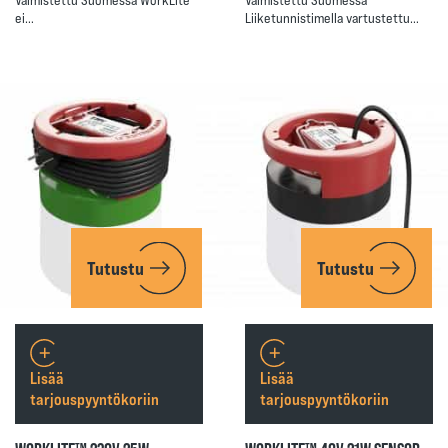
ei…
Liiketunnistimella vartustettu…
Tutustu
Tutustu
Lisää
Lisää
tarjouspyyntökoriin
tarjouspyyntökoriin