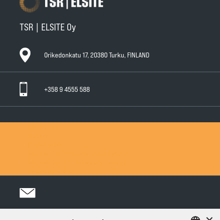
TSR | ELSITE Oy
Orikedonkatu 17, 20380 Turku, FINLAND
+358 9 4555 588
Ota yhteyttä
Tuotteet
Huollot ja takuut
Teknisen Kaupan yleiset myyntiehdot
Teknisen Kaupan yleiset takuuehdot
Tietosuojaseloste
×