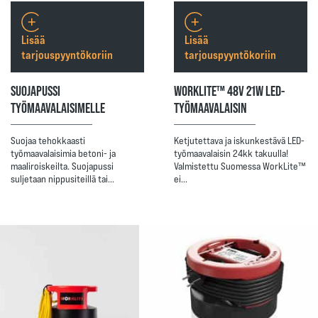
Lisää
Lisää
tarjouspyyntökoriin
tarjouspyyntökoriin
SUOJAPUSSI
WORKLITE™ 48V 21W LED-
TYÖMAAVALAISIMELLE
TYÖMAAVALAISIN
Suojaa tehokkaasti
Ketjutettava ja iskunkestävä LED-
työmaavalaisimia betoni- ja
työmaavalaisin 24kk takuulla!
maaliroiskeilta. Suojapussi
Valmistettu Suomessa WorkLite™
suljetaan nippusiteillä tai…
ei…