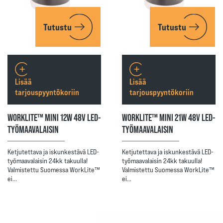
Tutustu
Tutustu
Lisää
Lisää
tarjouspyyntökoriin
tarjouspyyntökoriin
WORKLITE™ MINI 12W 48V LED-
WORKLITE™ MINI 21W 48V LED-
TYÖMAAVALAISIN
TYÖMAAVALAISIN
Ketjutettava ja iskunkestävä LED-
Ketjutettava ja iskunkestävä LED-
työmaavalaisin 24kk takuulla!
työmaavalaisin 24kk takuulla!
Valmistettu Suomessa WorkLite™
Valmistettu Suomessa WorkLite™
ei…
ei…