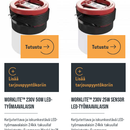
Tutustu
Tutustu
Lisää
Lisää
tarjouspyyntökoriin
tarjouspyyntökoriin
WORKLITE™ 230V 50W LED-
WORKLITE™ 230V 25W SENSOR
TYÖMAAVALAISIN
LED-TYÖMAAVALAISIN
Ketjutettava ja iskunkestävä LED-
Ketjutettava ja iskunkestävä LED-
työmaavalaisin 24kk takuulla!
työmaavalaisin 24kk takuulla!
Valmistettu Suomessa WorkLite™
Valmistettu Suomessa