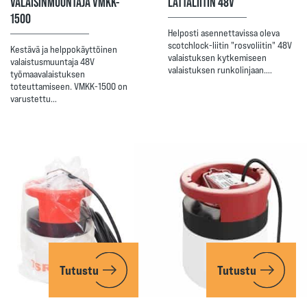
VALAISINMUUNTAJA VMKK-
LATTALIITIN 48V
1500
Helposti asennettavissa oleva
scotchlock-liitin "rosvoliitin" 48V
Kestävä ja helppokäyttöinen
valaistuksen kytkemiseen
valaistusmuuntaja 48V
valaistuksen runkolinjaan.…
työmaavalaistuksen
toteuttamiseen. VMKK-1500 on
varustettu…
Tutustu
Tutustu