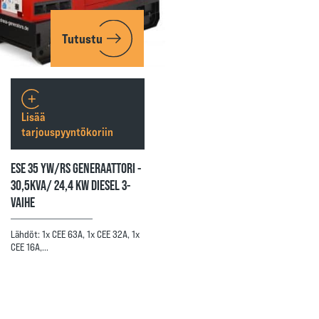
Tutustu
Lisää
tarjouspyyntökoriin
ESE 35 YW/RS GENERAATTORI -
30,5KVA/ 24,4 KW DIESEL 3-
VAIHE
Lähdöt: 1x CEE 63A, 1x CEE 32A, 1x
CEE 16A,…