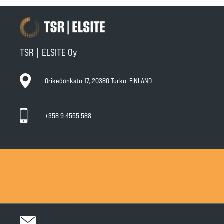
TSR | ELSITE Oy
Orikedonkatu 17, 20380 Turku, FINLAND
+358 9 4555 588
Ota yhteyttä
Tuotteet
Huollot ja takuut
Teknisen Kaupan yleiset myyntiehdot
Teknisen Kaupan yleiset takuuehdot
Tietosuojaseloste