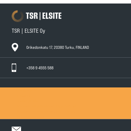
TSR | ELSITE Oy
Orikedonkatu 17, 20380 Turku, FINLAND
+358 9 4555 588
Ota yhteyttä
Tuotteet
Huollot ja takuut
Teknisen Kaupan yleiset myyntiehdot
Teknisen Kaupan yleiset takuuehdot
Tietosuojaseloste