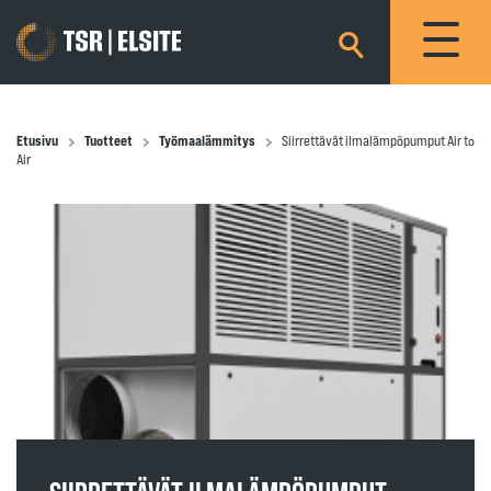
×
Etusivu
Tuotteet
Työmaalämmitys
Siirrettävät ilmalämpöpumput Air to
Air