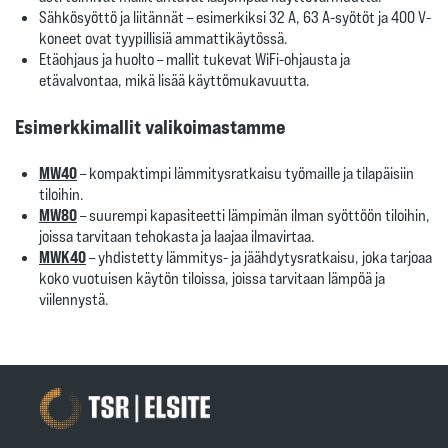
Sähkösyöttö ja liitännät
– esimerkiksi 32 A, 63 A-syötöt ja 400 V-
koneet ovat tyypillisiä ammattikäytössä.
Etäohjaus ja huolto
– mallit tukevat WiFi-ohjausta ja
etävalvontaa, mikä lisää käyttömukavuutta.
Esimerkkimallit valikoimastamme
MW40
– kompaktimpi lämmitysratkaisu työmaille ja tilapäisiin
tiloihin.
MW80
– suurempi kapasiteetti lämpimän ilman syöttöön tiloihin,
joissa tarvitaan tehokasta ja laajaa ilmavirtaa.
MWK40
– yhdistetty lämmitys- ja jäähdytysratkaisu, joka tarjoaa
koko vuotuisen käytön tiloissa, joissa tarvitaan lämpöä ja
viilennystä.