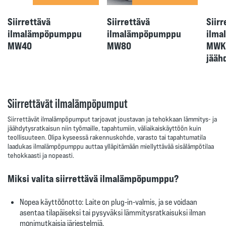
Siirrettävä
Siirrettävä
Siirr
ilmalämpöpumppu
ilmalämpöpumppu
ilma
MW40
MW80
MWK
jääh
Siirrettävät ilmalämpöpumput
Siirrettävät ilmalämpöpumput tarjoavat joustavan ja tehokkaan lämmitys- ja
jäähdytysratkaisun niin työmaille, tapahtumiin, väliaikaiskäyttöön kuin
teollisuuteen. Olipa kyseessä rakennuskohde, varasto tai tapahtumatila
laadukas ilmalämpöpumppu auttaa ylläpitämään miellyttävää sisälämpötilaa
tehokkaasti ja nopeasti.
Miksi valita siirrettävä ilmalämpöpumppu?
Nopea käyttöönotto
: Laite on plug-in-valmis, ja se voidaan
asentaa tilapäiseksi tai pysyväksi lämmitysratkaisuksi ilman
monimutkaisia järjestelmiä.