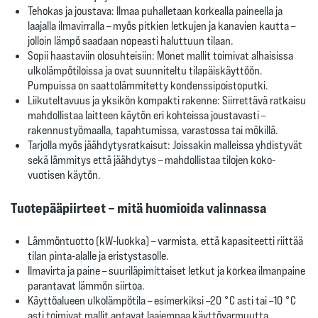
Tehokas ja joustava
: Ilmaa puhalletaan korkealla paineella ja
laajalla ilmavirralla – myös pitkien letkujen ja kanavien kautta –
jolloin lämpö saadaan nopeasti haluttuun tilaan.
Sopii haastaviin olosuhteisiin
: Monet mallit toimivat alhaisissa
ulkolämpötiloissa ja ovat suunniteltu tilapäiskäyttöön.
Pumpuissa on saattolämmitetty kondenssipoistoputki.
Liikuteltavuus ja yksikön kompakti rakenne
: Siirrettävä ratkaisu
mahdollistaa laitteen käytön eri kohteissa joustavasti –
rakennustyömaalla, tapahtumissa, varastossa tai mökillä.
Tarjolla myös jäähdytysratkaisut
: Joissakin malleissa yhdistyvät
sekä lämmitys että jäähdytys – mahdollistaa tilojen koko-
vuotisen käytön.
Tuotepääpiirteet – mitä huomioida valinnassa
Lämmöntuotto (kW-luokka)
– varmista, että kapasiteetti riittää
tilan pinta-alalle ja eristystasolle.
Ilmavirta ja paine
– suuriläpimittaiset letkut ja korkea ilmanpaine
parantavat lämmön siirtoa.
Käyttöalueen ulkolämpötila
– esimerkiksi –20 °C asti tai –10 °C
asti toimivat mallit antavat laajempaa käyttövarmuutta.