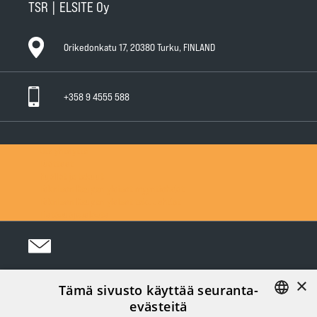
TSR | ELSITE Oy
Orikedonkatu 17, 20380 Turku, FINLAND
+358 9 4555 588
Ota yhteyttä
Tuotteet
Huollot ja takuut
Teknisen Kaupan yleiset myyntiehdot
Teknisen Kaupan yleiset takuuehdot
Tietosuojaseloste
×
Tämä sivusto käyttää seuranta-
Seuraa meitä Somessa:
evästeitä