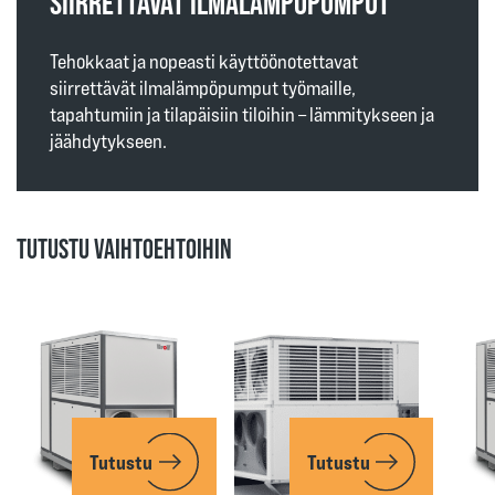
SIIRRETTÄVÄT ILMALÄMPÖPUMPUT
Tehokkaat ja nopeasti käyttöönotettavat
siirrettävät ilmalämpöpumput työmaille,
tapahtumiin ja tilapäisiin tiloihin – lämmitykseen ja
jäähdytykseen.
TUTUSTU VAIHTOEHTOIHIN
Tutustu
Tutustu