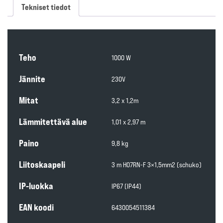
Tekniset tiedot
Teho
1000 W
Jännite
230V
Mitat
3,2 x 1,2m
Lämmitettävä alue
1,01 x 2,97 m
Paino
9,8 kg
Liitoskaapeli
3 m H07RN-F 3×1,5mm2 (schuko)
IP-luokka
IP67 (IP44)
EAN koodi
6430054511384