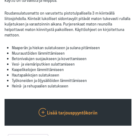
käyttö on turvallista ja helppoa.
Roudansulatusmatto on varustettu pistotulpallisella
3 m
kiinteällä
liitosjohdolla. Kiinteät lukolliset sidontavyöt pitävät maton tukevasti rullalla
kuljetuksen ja varastoinnin aikana. Purjerenkaat maton reunoilla
helpottavat maton kiinnitystä paikoilleen. Käyttöohjeet on kirjoitettuna
mattoon.
Maaperän ja hiekan sulatukseen ja sulana pitämiseen
Muuraustöiden lämmittämiseen
Betonivalujen suojaukseen ja kovettamiseen
Vesi- ja viemäriputkien sulattamiseen
Kaapelikelojen lämmittämiseen
Hautapaikkojen sulatukseen
Työkoneiden ja öljysäiliöiden lämmittämiseen
Heinä- ja rehupaalien sulatukseen
Lisää tarjouspyyntökoriin