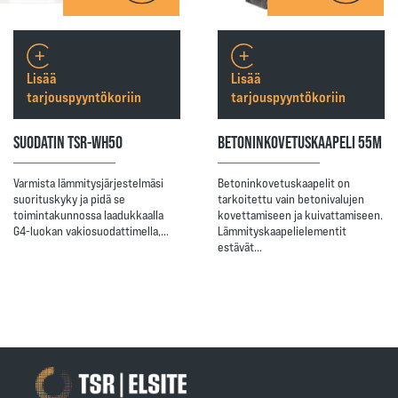
Lisää
Lisää
tarjouspyyntökoriin
tarjouspyyntökoriin
SUODATIN TSR-WH50
BETONINKOVETUSKAAPELI 55M
Varmista lämmitysjärjestelmäsi
Betoninkovetuskaapelit on
suorituskyky ja pidä se
tarkoitettu vain betonivalujen
toimintakunnossa laadukkaalla
kovettamiseen ja kuivattamiseen.
G4-luokan vakiosuodattimella,…
Lämmityskaapelielementit
estävät…