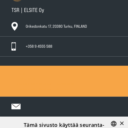
TSR | ELSITE Oy
Orikedonkatu 17, 20380 Turku, FINLAND
+358 9 4555 588
Ota yhteyttä
Tuotteet
Huollot ja takuut
Teknisen Kaupan yleiset myyntiehdot
Teknisen Kaupan yleiset takuuehdot
Tietosuojaseloste
×
Tämä sivusto käyttää seuranta-