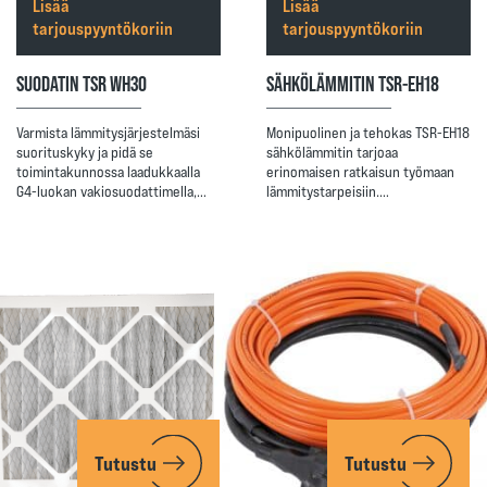
Lisää
Lisää
tarjouspyyntökoriin
tarjouspyyntökoriin
SUODATIN TSR WH30
SÄHKÖLÄMMITIN TSR-EH18
Varmista lämmitysjärjestelmäsi
Monipuolinen ja tehokas TSR-EH18
suorituskyky ja pidä se
sähkölämmitin tarjoaa
toimintakunnossa laadukkaalla
erinomaisen ratkaisun työmaan
G4-luokan vakiosuodattimella,…
lämmitystarpeisiin.…
Tutustu
Tutustu