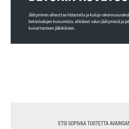
Jäätyminen aiheuttaa hidasteita ja kuluja rakennusurako
betonivalujen kuivumista, ehkäiset valun jäätymistä ja 
kuivattamisen jälkikäteen.
ETSI SOPIVAA TUOTETTA AVAINSA