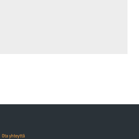
Ota yhteyttä