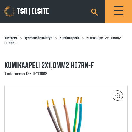
×
Tuotteet
Työmaasähköistys
Kumikaapelit
Kumikaapeli 2×1,0mm2
H07RN-F
KUMIKAAPELI 2X1,0MM2 H07RN-F
Tuotetunnus (SKU):
110008