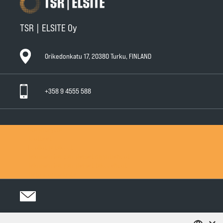
TSR | ELSITE Oy
Orikedonkatu 17, 20380 Turku, FINLAND
+358 9 4555 588
Ota yhteyttä
Tuotteet
Huollot ja takuut
Teknisen Kaupan yleiset myyntiehdot
Teknisen Kaupan yleiset takuuehdot
Tietosuojaseloste