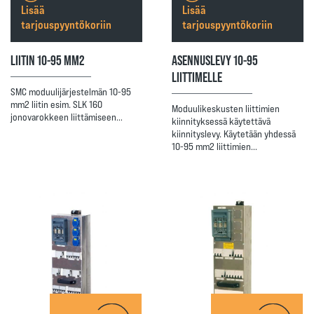
Lisää
Lisää
tarjouspyyntökoriin
tarjouspyyntökoriin
LIITIN 10-95 MM2
ASENNUSLEVY 10-95
LIITTIMELLE
SMC moduulijärjestelmän 10-95
mm2 liitin esim. SLK 160
Moduulikeskusten liittimien
jonovarokkeen liittämiseen…
kiinnityksessä käytettävä
kiinnityslevy. Käytetään yhdessä
10-95 mm2 liittimien…