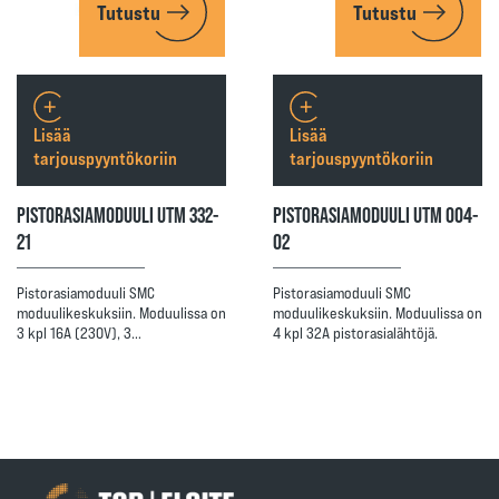
Tutustu
Tutustu
Lisää
Lisää
tarjouspyyntökoriin
tarjouspyyntökoriin
PISTORASIAMODUULI UTM 332-
PISTORASIAMODUULI UTM 004-
21
02
Pistorasiamoduuli SMC
Pistorasiamoduuli SMC
moduulikeskuksiin. Moduulissa on
moduulikeskuksiin. Moduulissa on
3 kpl 16A (230V), 3…
4 kpl 32A pistorasialähtöjä.