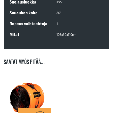
Suojausluokka
IP22
Suuaukon koko
36"
Nopeus vaihtoehtoja
1
Mitat
106x30x110cm
SAATAT MYÖS PITÄÄ...