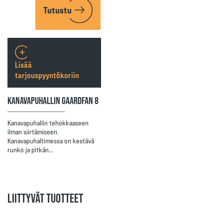
Tutustu
Lisää
tarjouspyyntökoriin
KANAVAPUHALLIN GAARDFAN 8
Kanavapuhallin tehokkaaseen
ilman siirtämiseen.
Kanavapuhaltimessa on kestävä
runko ja pitkän…
LIITTYVÄT TUOTTEET