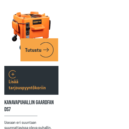
Tutustu
Lisää
tarjouspyyntökoriin
KANAVAPUHALLIN GAARDFAN
DS7
Useaan eri suuntaan
suunnattavissa oleva puhallin.