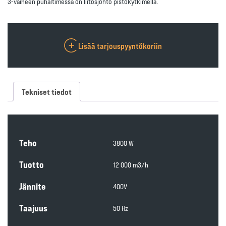
3-vaiheen puhaltimessa on liitosjohto pistokytkimellä.
Lisää tarjouspyyntökoriin
Tekniset tiedot
Teho
3800 W
Tuotto
12 000 m3/h
Jännite
400V
Taajuus
50 Hz