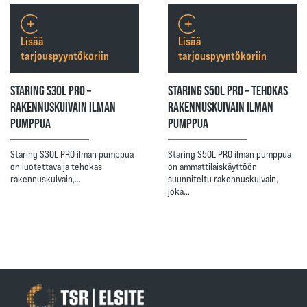
Lisää
Lisää
tarjouspyyntökoriin
tarjouspyyntökoriin
STARING S30L PRO –
STARING S50L PRO – TEHOKAS
RAKENNUSKUIVAIN ILMAN
RAKENNUSKUIVAIN ILMAN
PUMPPUA
PUMPPUA
Staring S30L PRO ilman pumppua
Staring S50L PRO ilman pumppua
on luotettava ja tehokas
on ammattilaiskäyttöön
rakennuskuivain,…
suunniteltu rakennuskuivain,
joka…