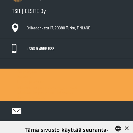
TSR | ELSITE Oy
Orikedonkatu 17, 20380 Turku, FINLAND
+358 9 4555 588
Ota yhteyttä
Tuotteet
Huollot ja takuut
Teknisen Kaupan yleiset myyntiehdot
Teknisen Kaupan yleiset takuuehdot
Tietosuojaseloste
×
Tämä sivusto käyttää seuranta-