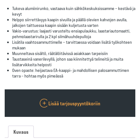
Tukeva alumiinirunko
, vastaava kuin sähkökeskuksissamme – kestävä ja
kevyt
Helppo siirrettävyys
kaapin sivuilla ja päällä olevien kahvojen avulla,
jalkojen taittuessa kaapin sisään kuljetusta varten
Vakio‑varustus
: laajasti varusteltu ensiapulaukku, laastariautomaatti,
pehmolaastarirulla ja 2 kpl silmähuuhdepulloja
Lisätila vaahtosammuttimelle
– tarvittaessa voidaan lisätä työkohteen
mukaan
Muunneltava sisältö
, räätälöitävissä asiakkaan tarpeisiin
Taustaseinä vanerilevyllä
, johon saa kiinnitettyä telineitä ja muita
lisätarvikkeita helposti
Oven opaste
: heijastava EA‑kaappi‑ ja mahdollisen palosammuttimen
tarra – hohtaa myös pimeässä
Lisää tarjouspyyntökoriin
Kuvaus