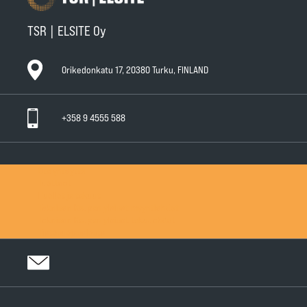
TSR | ELSITE Oy
Orikedonkatu 17, 20380 Turku, FINLAND
+358 9 4555 588
Ota yhteyttä
Tuotteet
Huollot ja takuut
Teknisen Kaupan yleiset myyntiehdot
Teknisen Kaupan yleiset takuuehdot
Tietosuojaseloste