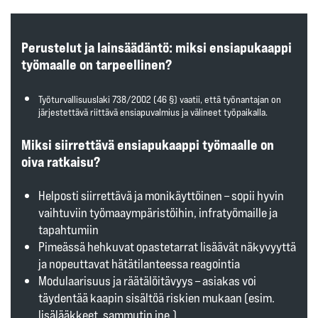
Perustelut ja lainsäädäntö: miksi ensi­apukaappi
työmaalle on tarpeellinen?
Työturvallisuuslaki 738/2002 (46 §)
vaatii, että työnantajan on
järjestettävä riittävä ensiapuvalmius ja välineet työpaikalla.
Miksi siirrettävä ensiapukaappi työmaalle on
oiva ratkaisu?
Helposti siirrettävä ja monikäyttöinen
– sopii hyvin
vaihtuviin työmaaympäristöihin, infratyömaille ja
tapahtumiin
Pimeässä hehkuvat opastetarrat
lisäävät näkyvyyttä
ja nopeuttavat hätätilanteessa reagointia
Modulaarisuus ja räätälöitävyys
– asiakas voi
täydentää kaapin sisältöä riskien mukaan (esim.
lisälääkkeet, sammutin jne.)