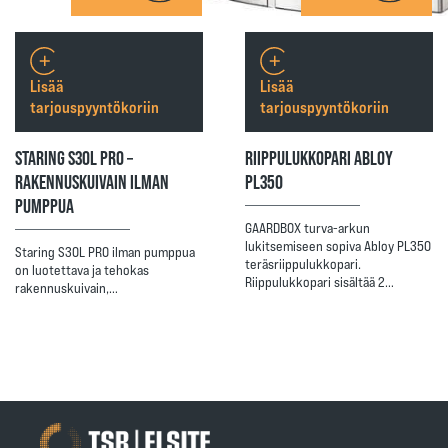
Lisää
Lisää
tarjouspyyntökoriin
tarjouspyyntökoriin
STARING S30L PRO –
RIIPPULUKKOPARI ABLOY
RAKENNUSKUIVAIN ILMAN
PL350
PUMPPUA
GAARDBOX turva-arkun
lukitsemiseen sopiva Abloy PL350
Staring S30L PRO ilman pumppua
teräsriippulukkopari.
on luotettava ja tehokas
Riippulukkopari sisältää 2…
rakennuskuivain,…