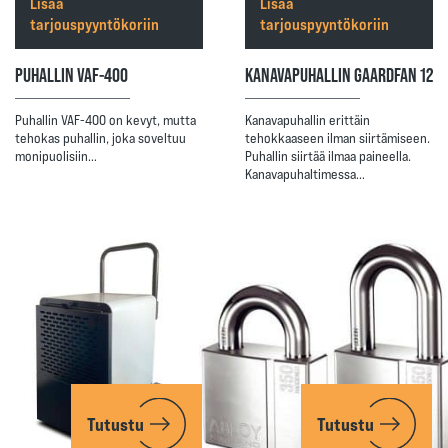
Lisää
Lisää
tarjouspyyntökoriin
tarjouspyyntökoriin
PUHALLIN VAF-400
KANAVAPUHALLIN GAARDFAN 12
Puhallin VAF-400 on kevyt, mutta
Kanavapuhallin erittäin
tehokas puhallin, joka soveltuu
tehokkaaseen ilman siirtämiseen.
monipuolisiin…
Puhallin siirtää ilmaa paineella.
Kanavapuhaltimessa…
Tutustu
Tutustu