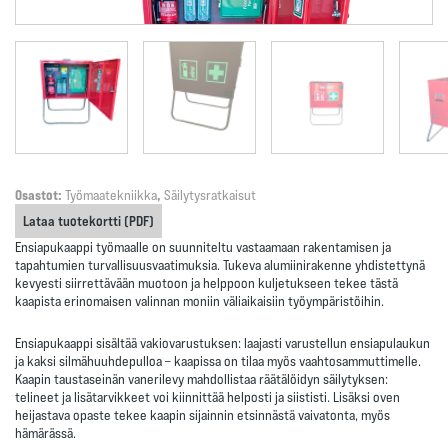
Osastot:
Työmaatekniikka
,
Säilytysratkaisut
Lataa tuotekortti (PDF)
Ensiapukaappi työmaalle
on suunniteltu vastaamaan rakentamisen ja
tapahtumien turvallisuusvaatimuksia. Tukeva alumiinirakenne yhdistettynä
kevyesti siirrettävään muotoon ja helppoon kuljetukseen tekee tästä
kaapista erinomaisen valinnan moniin väliaikaisiin työympäristöihin.
Ensiapukaappi sisältää vakiovarustuksen: laajasti varustellun ensiapulaukun
ja kaksi silmähuuhdepulloa – kaapissa on tilaa myös vaahtosammuttimelle.
Kaapin taustaseinän vanerilevy mahdollistaa räätälöidyn säilytyksen:
telineet ja lisätarvikkeet voi kiinnittää helposti ja siististi. Lisäksi oven
heijastava opaste tekee kaapin sijainnin etsinnästä vaivatonta, myös
hämärässä.