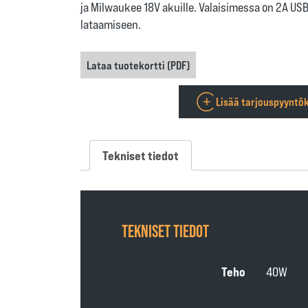
ja Milwaukee 18V akuille. Valaisimessa on 2A USB 
lataamiseen.
Lataa tuotekortti (PDF)
Lisää tarjouspyyntök
Tekniset tiedot
TEKNISET TIEDOT
Teho
40W