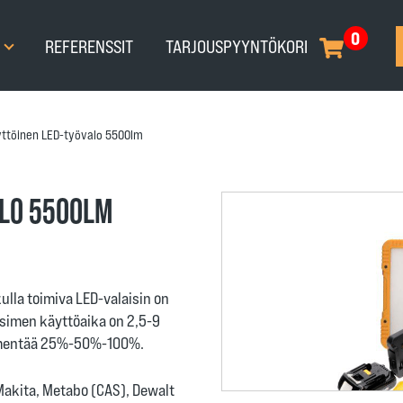
0
T
REFERENSSIT
TARJOUSPYYNTÖKORI
ttöinen LED-työvalo 5500lm
ALO 5500LM
lla toimiva LED-valaisin on
aisimen käyttöaika on 2,5-9
immentää 25%-50%-100%.
akita, Metabo (CAS), Dewalt