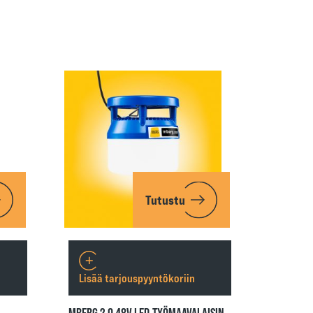
Tutustu
Lisää tarjouspyyntökoriin
MBERG 2.0 48V LED-TYÖMAAVALAISIN