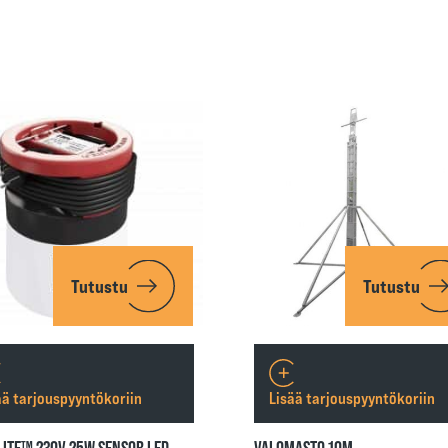
Tutustu
Tutustu
ää tarjouspyyntökoriin
Lisää tarjouspyyntökoriin
ITE™ 230V 25W SENSOR LED-
VALOMASTO 10M