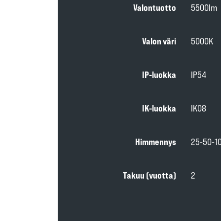
Valontuotto
5500lm
Valon väri
5000K
IP-luokka
IP54
IK-luokka
IK08
Himmennys
25-50-1
Takuu (vuotta)
2