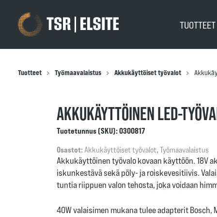
TUOTTEE
Tuotteet
Työmaavalaistus
Akkukäyttöiset työvalot
Akkukäy
AKKUKÄYTTÖINEN LED-TYÖV
Tuotetunnus (SKU):
0300817
Osastot:
Akkukäyttöiset työvalot
,
Työmaavalaistus
Akkukäyttöinen työvalo kovaan käyttöön. 18V aku
iskunkestävä sekä pöly- ja roiskevesitiivis. Val
tuntia riippuen valon tehosta, joka voidaan h
40W valaisimen mukana tulee adapterit Bosch, M