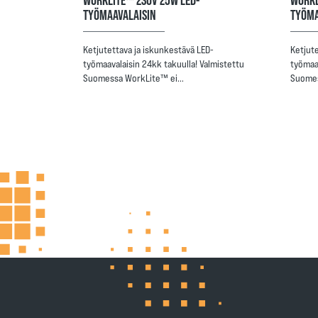
TYÖMAAVALAISIN
TYÖMA
Ketjutettava ja iskunkestävä LED-
Ketjut
työmaavalaisin 24kk takuulla! Valmistettu
työmaa
Suomessa WorkLite™ ei…
Suomes