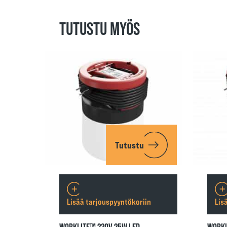
TUTUSTU MYÖS
Tutustu
Lisää tarjouspyyntökoriin
Lis
WORKLITE™ 230V 25W LED-
WORKL