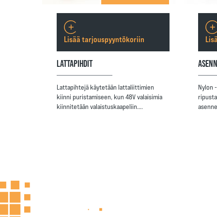
Lisää tarjouspyyntökoriin
Lis
LATTAPIHDIT
ASENN
Lattapihtejä käytetään lattaliittimien
Nylon 
kiinni puristamiseen, kun 48V valaisimia
ripust
kiinnitetään valaistuskaapeliin.…
asenne