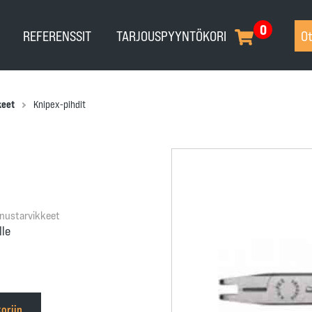
0
REFERENSSIT
TARJOUSPYYNTÖKORI
Ot
keet
Knipex-pihdit
nnustarvikkeet
lle
oriin