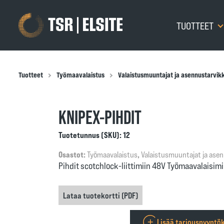
TUOTTEET
Tuotteet
Työmaavalaistus
Valaistusmuuntajat ja asennustarvik
KNIPEX-PIHDIT
Tuotetunnus (SKU):
12
Osastot:
Työmaavalaistus
,
Valaistusmuuntajat ja ase
Pihdit scotchlock-liittimiin 48V Työmaavalaisimi
Lataa tuotekortti (PDF)
Lisää tarjouspyyntök