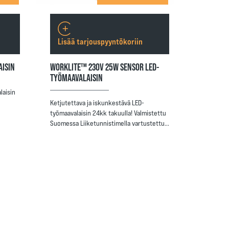
Lisää tarjouspyyntökoriin
AISIN
WORKLITE™ 230V 25W SENSOR LED-
TYÖMAAVALAISIN
laisin
Ketjutettava ja iskunkestävä LED-
työmaavalaisin 24kk takuulla! Valmistettu
Suomessa Liiketunnistimella vartustettu…