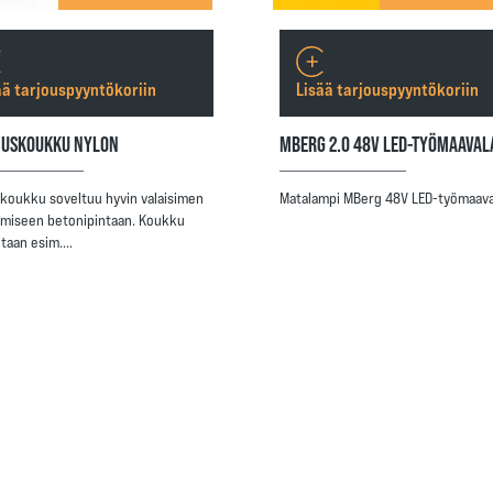
ää tarjouspyyntökoriin
Lisää tarjouspyyntökoriin
USKOUKKU NYLON
MBERG 2.0 48V LED-TYÖMAAVAL
-koukku soveltuu hyvin valaisimen
Matalampi MBerg 48V LED-työmaava
amiseen betonipintaan. Koukku
taan esim.…