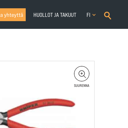
×
a yhteyttä
HUOLLOT JA TAKUUT
FI