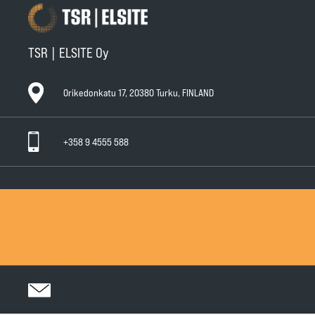
TSR | ELSITE Oy
Orikedonkatu 17, 20380 Turku, FINLAND
+358 9 4555 588
Ota yhteyttä
Tuotteet
Huollot ja takuut
Teknisen Kaupan yleiset myyntiehdot
Teknisen Kaupan yleiset takuuehdot
Tietosuojaseloste