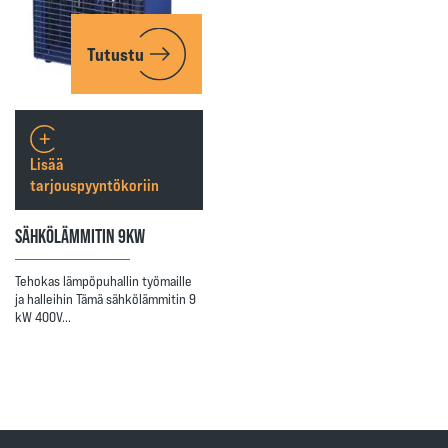
Tutustu
Lisää
tarjouspyyntökoriin
SÄHKÖLÄMMITIN 9KW
Tehokas lämpöpuhallin työmaille
ja halleihin Tämä sähkölämmitin 9
kW 400V…