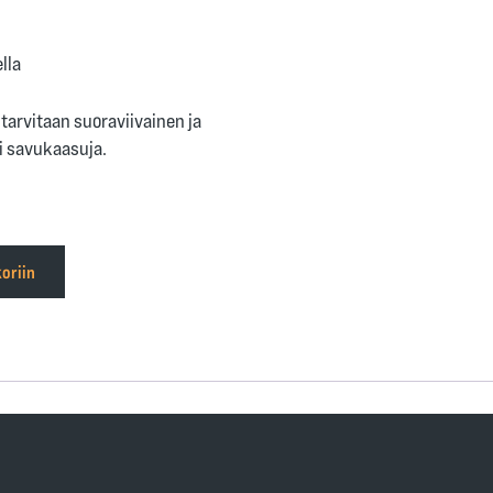
lla
arvitaan suoraviivainen ja
i savukaasuja.
oriin