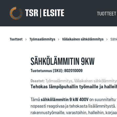
TUOTTEE
Tuotteet
Työmaalämmitys
Väliaikainen sähkölämmitys
Säh
SÄHKÖLÄMMITIN 9KW
Tuotetunnus (SKU):
802010009
Osastot:
Työmaalämmitys
,
Väliaikainen sähkölämmity
Tehokas lämpöpuhallin työmaille ja hallei
Tämä
sähkölämmitin 9 kW 400V
on suunniteltu t
nopeasti reagoivaa ja tehokasta lisälämmitystä. 
rakennustyömaille, varastoihin, halleihin, korja