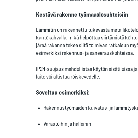
Kestävä rakenne työmaaolosuhteisiin
Lämmitin on rakennettu tukevasta metallikotelo
kantokahvalla, mikä helpottaa siirtämistä koht
järeä rakenne tekee siitä toimivan ratkaisun m
esimerkiksi rakennus- ja saneerauskohteissa.
IP24-suojaus mahdollistaa käytön sisätiloissa ja 
laite voi altistua roiskevedelle.
Soveltuu esimerkiksi:
Rakennustyömaiden kuivatus- ja lämmitysk
Varastoihin ja halleihin