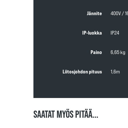
Jännite
400V / 1
IP-luokka
IP24
Paino
6,65 kg
Liitosjohdon pituus
1,6m
SAATAT MYÖS PITÄÄ...