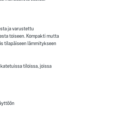
sta ja varustettu
eesta toiseen. Kompakti mutta
yös tilapäiseen lämmitykseen
katetuissa tiloissa, joissa
äyttöön