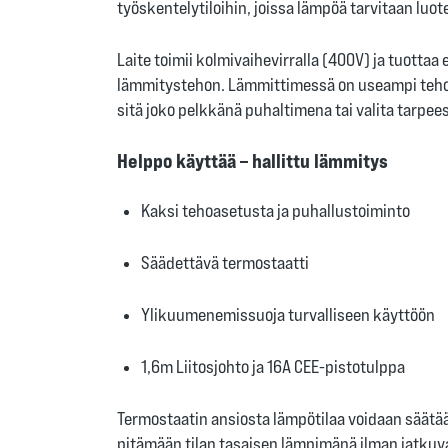
työskentelytiloihin, joissa lämpöä tarvitaan luotet
Laite toimii kolmivaihevirralla (400V) ja tuottaa
lämmitystehon. Lämmittimessä on useampi tehoa
sitä joko pelkkänä puhaltimena tai valita tarpe
Helppo käyttää – hallittu lämmitys
Kaksi tehoasetusta ja puhallustoiminto
Säädettävä termostaatti
Ylikuumenemissuoja turvalliseen käyttöön
1,6m Liitosjohto ja 16A CEE-pistotulppa
Termostaatin ansiosta lämpötilaa voidaan säätää 
pitämään tilan tasaisen lämpimänä ilman jatkuv