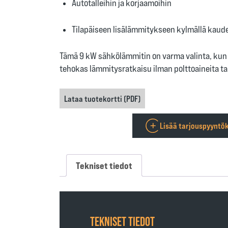
Autotalleihin ja korjaamoihin
Tilapäiseen lisälämmitykseen kylmällä kaude
Tämä 9 kW sähkölämmitin on varma valinta, kun t
tehokas lämmitysratkaisu ilman polttoaineita ta
Lataa tuotekortti (PDF)
Lisää tarjouspyyntök
Tekniset tiedot
TEKNISET TIEDOT