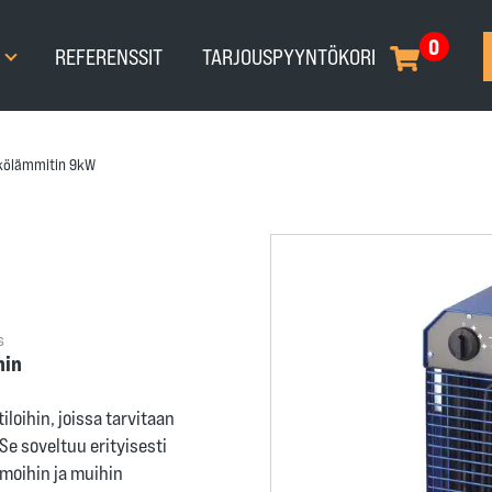
0
T
REFERENSSIT
TARJOUSPYYNTÖKORI
kölämmitin 9kW
s
hin
iloihin, joissa tarvitaan
Se soveltuu erityisesti
amoihin ja muihin