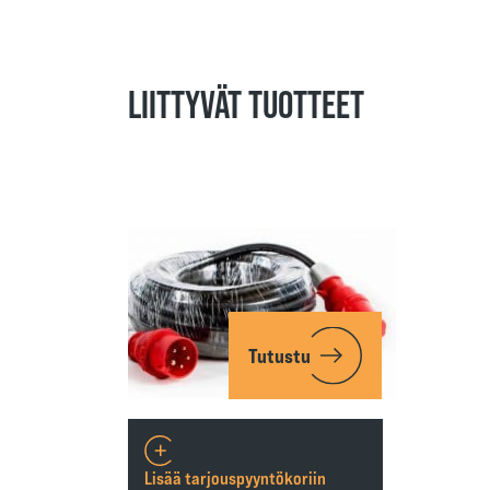
LIITTYVÄT TUOTTEET
Tutustu
Lisää tarjouspyyntökoriin