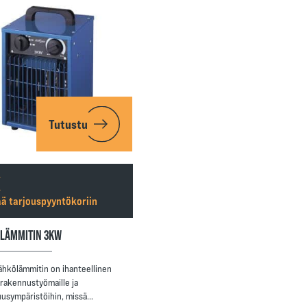
Tutustu
ää tarjouspyyntökoriin
LÄMMITIN 3KW
ähkölämmitin on ihanteellinen
 rakennustyömaille ja
suusympäristöihin, missä…