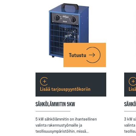
Tutustu
Lisää tarjouspyyntökoriin
Lis
SÄHKÖLÄMMITIN 5KW
SÄHKÖ
5 kW sähkölämmitin on ihanteellinen
3 kW s
valinta rakennustyömaille ja
valinta
teollisuusympäristöihin, missä…
teolli