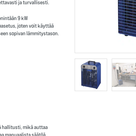
tavasti ja turvallisesti.
 enintään 9 kW
setus, joten voit käyttää
eseen sopivan lämmitystason.
hallitusti, mikä auttaa
aa manuaalista säätöä.