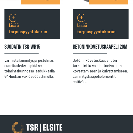
Lisää
Lisää
tarjouspyyntökoriin
tarjouspyyntökoriin
SUODATIN TSR-WH15
BETONINKOVETUSKAAPELI 20M
Varmista lämmitysjärjestelmäsi
Betoninkovetuskaapelit on
suorituskyky ja pidä se
tarkoitettu vain betonivalujen
toimintakunnossa laadukkaalla
kovettamiseen ja kuivattamiseen.
G4-luokan vakiosuodattimella,…
Lämmityskaapelielementit
estävät…