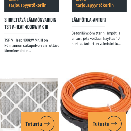
tarjouspyyntökoriin
tarjouspyyntökoriin
SIIRRETTÄVÄ LÄMMÖNVAIHDIN
LÄMPÖTILA-ANTURI
TSR V-HEAT 400KW MK III
Betonilämpömittarin lämpötila-
anturi, jota voidaan käyttää 10
TSR V-Heat 400kW MK III on
kertaa. Anturi on valmistettu…
kolmannen sukupolven siirrettävä
lämmönvaihdin…
Tutustu
Tutustu