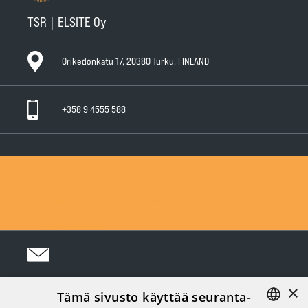
TSR | ELSITE Oy
Orikedonkatu 17, 20380 Turku, FINLAND
+358 9 4555 588
Ota yhteyttä
Tuotteet
Huollot ja takuut
Teknisen Kaupan yleiset myyntiehdot
Teknisen Kaupan yleiset takuuehdot
Tietosuojaseloste
×
Tämä sivusto käyttää seuranta-
Seuraa meitä Somessa: