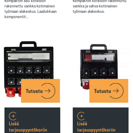
Kompaktiin ABS koteloon
Kompaktiin koteloon rakennuttu
rakennettu vankka kotimainen
vankka ja vahva kotimainen
työmaan alakeskus. Laadukkaan
työmaan alakeskus.
komponentit…
Tutustu
Tutustu
Lisää
Lisää
tarjouspyyntökoriin
tarjouspyyntökoriin