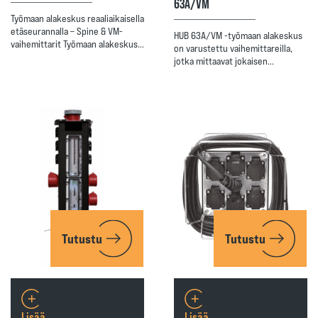
63A/VM
Työmaan alakeskus reaaliaikaisella
etäseurannalla – Spine & VM-
HUB 63A/VM -työmaan alakeskus
vaihemittarit Työmaan alakeskus…
on varustettu vaihemittareilla,
jotka mittaavat jokaisen…
Tutustu
Tutustu
Lisää
Lisää