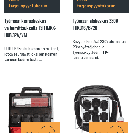
tarjouspyyntökoriin
tarjouspyyntökoriin
Työmaan kerroskeskus
Työmaan alakeskus 230V
vaihemittauksella TSR IMKK-
THK316/6/20
HUB 32A/VM
Kevyt ja kestävä 230V alakeskus
20m syöttöjohdolla
UUTUUS! Keskuksessa on mittarit,
työmaakäyttöön. THK-
jotka seuraavat jokaisen kolmen
keskuksessa ei…
vaiheen kuormitusta.…