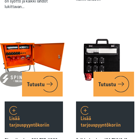
on syöttö ja kaikki lähdöt
lukittavan…
Tutustu
Tutustu
Lisää
Lisää
tarjouspyyntökoriin
tarjouspyyntökoriin