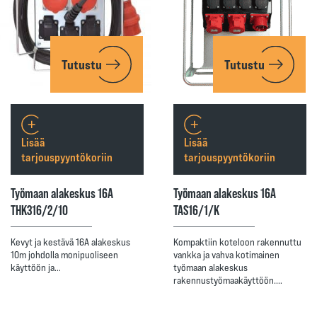
Tutustu
Tutustu
Lisää
Lisää
tarjouspyyntökoriin
tarjouspyyntökoriin
Työmaan alakeskus 16A
Työmaan alakeskus 16A
THK316/2/10
TAS16/1/K
Kevyt ja kestävä 16A alakeskus
Kompaktiin koteloon rakennuttu
10m johdolla monipuoliseen
vankka ja vahva kotimainen
käyttöön ja…
työmaan alakeskus
rakennustyömaakäyttöön.…