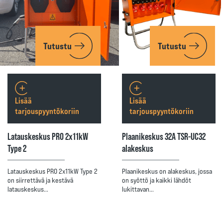
Tutustu
Tutustu
Lisää
Lisää
tarjouspyyntökoriin
tarjouspyyntökoriin
Latauskeskus PRO 2x11kW
Plaanikeskus 32A TSR-UC32
Type 2
alakeskus
Latauskeskus PRO 2x11kW Type 2
Plaanikeskus on alakeskus, jossa
on siirrettävä ja kestävä
on syöttö ja kaikki lähdöt
latauskeskus…
lukittavan…