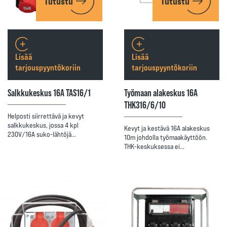
Tutustu
Tutustu
Lisää
Lisää
tarjouspyyntökoriin
tarjouspyyntökoriin
Salkkukeskus 16A TAS16/1
Työmaan alakeskus 16A
THK316/6/10
Helposti siirrettävä ja kevyt
salkkukeskus, jossa 4 kpl
Kevyt ja kestävä 16A alakeskus
230V/16A suko-lähtöjä…
10m johdolla työmaakäyttöön.
THK-keskuksessa ei…