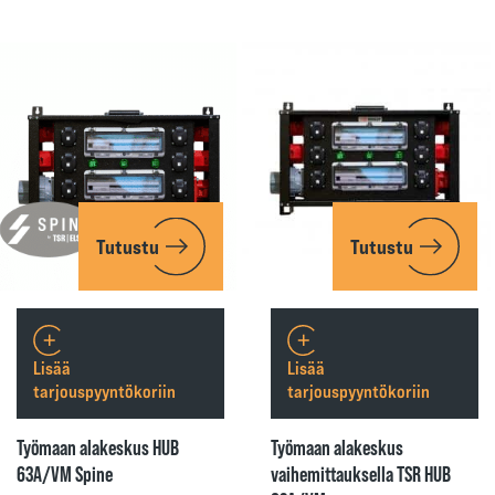
Tutustu
Tutustu
Lisää
Lisää
tarjouspyyntökoriin
tarjouspyyntökoriin
Työmaan alakeskus HUB
Työmaan alakeskus
63A/VM Spine
vaihemittauksella TSR HUB