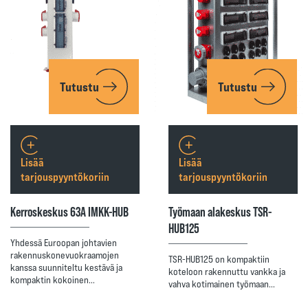
Tutustu
Tutustu
Lisää
Lisää
tarjouspyyntökoriin
tarjouspyyntökoriin
Kerroskeskus 63A IMKK-HUB
Työmaan alakeskus TSR-
HUB125
Yhdessä Euroopan johtavien
rakennuskonevuokraamojen
TSR-HUB125 on kompaktiin
kanssa suunniteltu kestävä ja
koteloon rakennuttu vankka ja
kompaktin kokoinen…
vahva kotimainen työmaan…