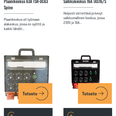
Plaanikeskus 63A TSR-UC63
Salkkukeskus 16A TAS16/S
Spine
Helposti siirrettävä ja kevyt
salkkumallinen keskus, jossa
Plaanikeskus eli työmaan
230V ja 16A…
alakeskus, jossa on syöttö ja
kaikki lähdöt…
Tutustu
Tutustu