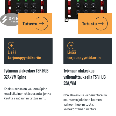
Tutustu
Tutustu
Lisää
Lisää
tarjouspyyntökoriin
tarjouspyyntökoriin
Työmaan alakeskus TSR HUB
Työmaan alakeskus
32A/VM Spine
vaihemittauksella TSR HUB
32A/VM
Keskuksessa on vakiona Spine
reaaliaikainen etäseuranta, jonka
32A alakeskus vaihemittareilla
kautta saadaan mitattua mm.…
seuraavaa jokaisen kolmen
vaiheen kuormitusta.
Vaihekohtainen mittari…