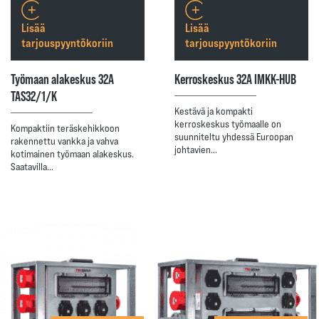
Lisää
Lisää
tarjouspyyntökoriin
tarjouspyyntökoriin
Työmaan alakeskus 32A
Kerroskeskus 32A IMKK-HUB
TAS32/1/K
Kestävä ja kompakti
kerroskeskus työmaalle on
Kompaktiin teräskehikkoon
suunniteltu yhdessä Euroopan
rakennettu vankka ja vahva
johtavien…
kotimainen työmaan alakeskus.
Saatavilla…