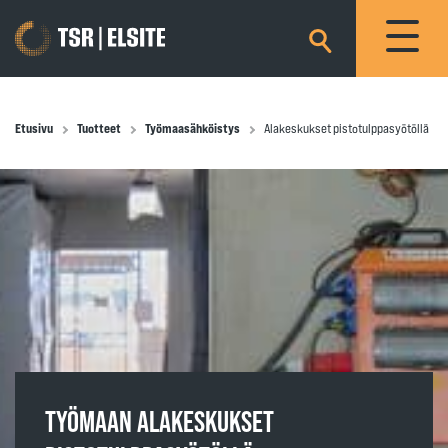
×
Etusivu
Tuotteet
Työmaasähköistys
Alakeskukset pistotulppasyötöllä
TYÖMAAN ALAKESKUKSET