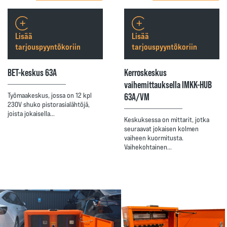
Lisää
Lisää
tarjouspyyntökoriin
tarjouspyyntökoriin
BET-keskus 63A
Kerroskeskus
vaihemittauksella IMKK-HUB
63A/VM
Työmaakeskus, jossa on 12 kpl
230V shuko pistorasialähtöjä,
joista jokaisella…
Keskuksessa on mittarit, jotka
seuraavat jokaisen kolmen
vaiheen kuormitusta.
Vaihekohtainen…