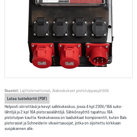
Osastot:
Lajittelemattomat
,
Alakeskukset pistotulppasyötöllä
Lataa tuotekortti (PDF)
Helposti siirrettävä ja kevyt salkkukeskus, jossa
4 kpl 230V/16A suko-
lähtöjä
ja
2 kpl 16A pistorasialähtöjä
. Sähkönsyöttö tapahtuu 16A
pistotulpan kautta. Keskuksessa on laadukkaat komponentit, kuten
Bals
pistorasiat
ja
Schneiderin vikavirtasuojat
, jotka on sijoitettu kirkkaan
suojakannen alle.