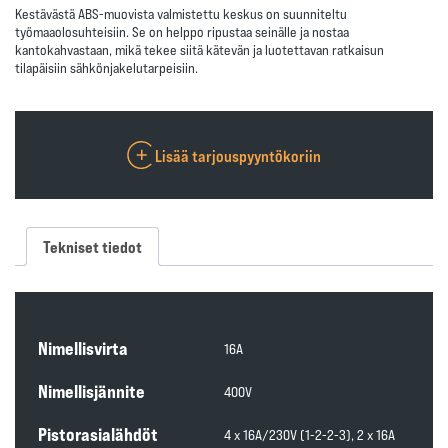
Kestävästä
ABS-muovista valmistettu keskus
on suunniteltu
työmaaolosuhteisiin. Se on helppo ripustaa seinälle ja nostaa
kantokahvastaan, mikä tekee siitä kätevän ja luotettavan ratkaisun
tilapäisiin sähkönjakelutarpeisiin.
Lisää tarjouspyyntökoriin
Tekniset tiedot
Nimellisvirta
16A
Nimellisjännite
400V
Pistorasialähdöt
4 x 16A/230V (1-2-2-3), 2 x 16A