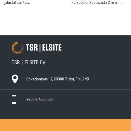
jalustallaan tai…
korroosionkestävästä 2 mm:n…
TSR | ELSITE Oy
Orikedonkatu 17, 20380 Turku, FINLAND
+358 9 4555 588
Ota yhteyttä
Tuotteet