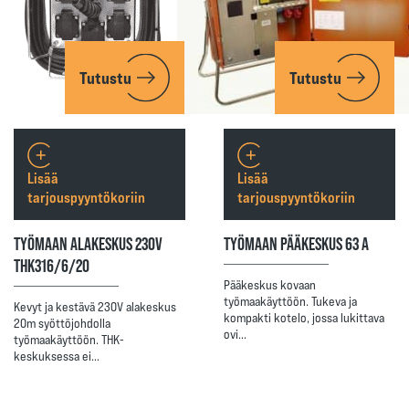
Tutustu
Tutustu
Lisää
Lisää
tarjouspyyntökoriin
tarjouspyyntökoriin
TYÖMAAN ALAKESKUS 230V
TYÖMAAN PÄÄKESKUS 63 A
THK316/6/20
Pääkeskus kovaan
työmaakäyttöön. Tukeva ja
Kevyt ja kestävä 230V alakeskus
kompakti kotelo, jossa lukittava
20m syöttöjohdolla
ovi…
työmaakäyttöön. THK-
keskuksessa ei…