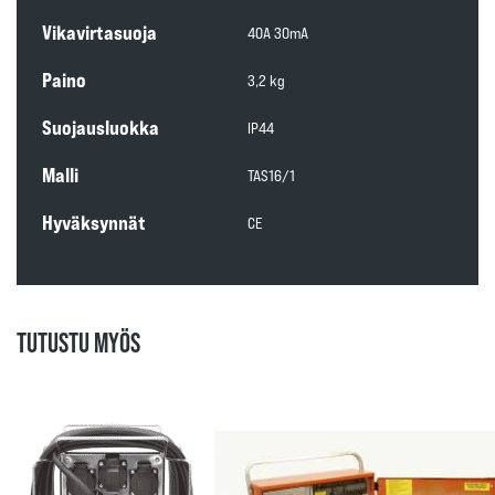
Vikavirtasuoja
40A 30mA
Paino
3,2 kg
Suojausluokka
IP44
Malli
TAS16/1
Hyväksynnät
CE
TUTUSTU MYÖS