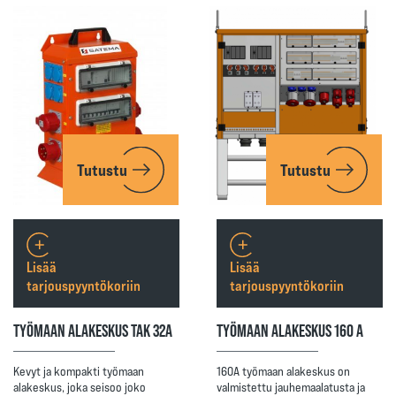
Tutustu
Tutustu
Lisää
Lisää
tarjouspyyntökoriin
tarjouspyyntökoriin
TYÖMAAN ALAKESKUS TAK 32A
TYÖMAAN ALAKESKUS 160 A
Kevyt ja kompakti työmaan
160A työmaan alakeskus on
alakeskus, joka seisoo joko
valmistettu jauhemaalatusta ja