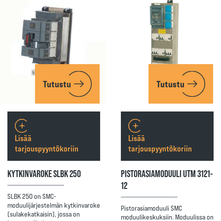
Tutustu
Tutustu
Lisää
Lisää
tarjouspyyntökoriin
tarjouspyyntökoriin
KYTKINVAROKE SLBK 250
PISTORASIAMODUULI UTM 3121-
12
SLBK 250 on SMC-
moduulijärjestelmän kytkinvaroke
Pistorasiamoduuli SMC
(sulakekatkaisin), jossa on
moduulikeskuksiin. Moduulissa on