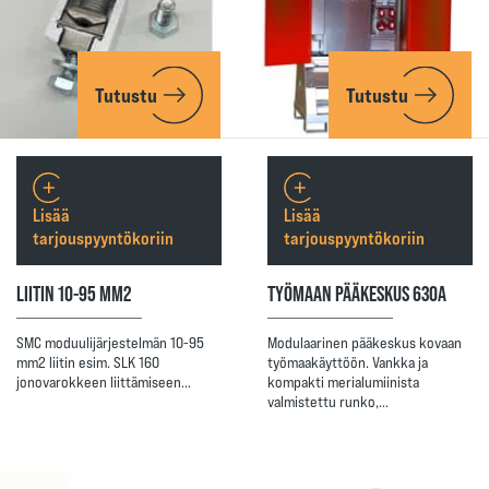
Tutustu
Tutustu
Lisää
Lisää
tarjouspyyntökoriin
tarjouspyyntökoriin
LIITIN 10-95 MM2
TYÖMAAN PÄÄKESKUS 630A
SMC moduulijärjestelmän 10-95
Modulaarinen pääkeskus kovaan
mm2 liitin esim. SLK 160
työmaakäyttöön. Vankka ja
jonovarokkeen liittämiseen…
kompakti merialumiinista
valmistettu runko,…