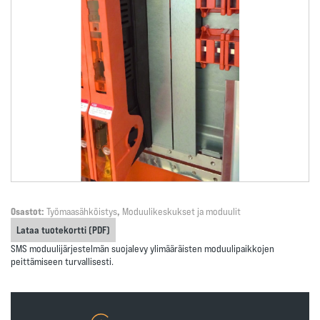
Osastot:
Työmaasähköistys
,
Moduulikeskukset ja moduulit
Lataa tuotekortti (PDF)
SMS moduulijärjestelmän suojalevy ylimääräisten moduulipaikkojen
peittämiseen turvallisesti.