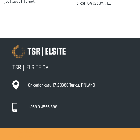
jaettavat liittimet…
3 kpl 16A (230V), 1…
TSR | ELSITE Oy
Orikedonkatu 17, 20380 Turku, FINLAND
+358 9 4555 588
Ota yhteyttä
Tuotteet