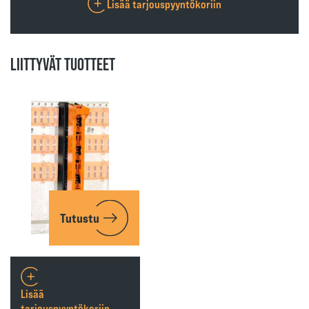
Lisää tarjouspyyntökoriin
LIITTYVÄT TUOTTEET
Tutustu
Lisää
tarjouspyyntökoriin