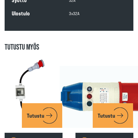
Syöttö
32A
Ulostulo
3x32A
TUTUSTU MYÖS
Tutustu
Tutustu