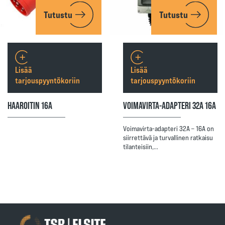
Tutustu
Tutustu
Lisää
Lisää
tarjouspyyntökoriin
tarjouspyyntökoriin
HAAROITIN 16A
VOIMAVIRTA-ADAPTERI 32A 16A
Voimavirta-adapteri 32A – 16A on
siirrettävä ja turvallinen ratkaisu
tilanteisiin,…