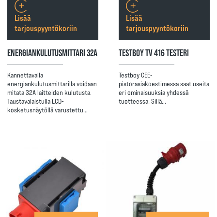
Lisää
Lisää
tarjouspyyntökoriin
tarjouspyyntökoriin
ENERGIANKULUTUSMITTARI 32A
TESTBOY TV 416 TESTERI
Kannettavalla
Testboy CEE-
energiankulutusmittarilla voidaan
pistorasiakoestimessa saat useita
mitata 32A laitteiden kulutusta.
eri ominaisuuksia yhdessä
Taustavalaistulla LCD-
tuotteessa. Sillä…
kosketusnäytöllä varustettu…