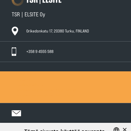
TSR | ELSITE Oy
Orikedonkatu 17, 20380 Turku, FINLAND
+358 9 4555 588
Ota yhteyttä
Tuotteet
Huollot ja takuut
Teknisen Kaupan yleiset myyntiehdot
Teknisen Kaupan yleiset takuuehdot
Tietosuojaseloste
×