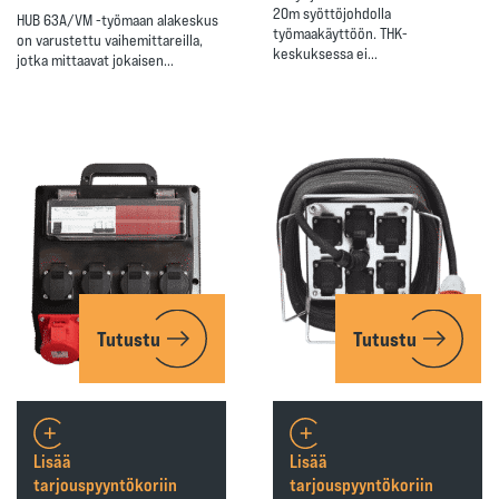
20m syöttöjohdolla
HUB 63A/VM -työmaan alakeskus
työmaakäyttöön. THK-
on varustettu vaihemittareilla,
keskuksessa ei…
jotka mittaavat jokaisen…
Tutustu
Tutustu
Lisää
Lisää
tarjouspyyntökoriin
tarjouspyyntökoriin