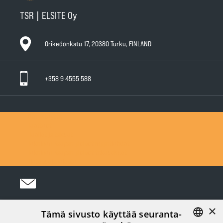
TSR | ELSITE Oy
Orikedonkatu 17, 20380 Turku, FINLAND
+358 9 4555 588
Ota yhteyttä
Tuotteet
Huollot ja takuut
Teknisen Kaupan yleiset myyntiehdot
Teknisen Kaupan yleiset takuuehdot
Tietosuojaseloste
×
Tämä sivusto käyttää seuranta-
Seuraa meitä Somessa: