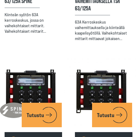
63/125A SPINE
VAIHEMITTAUKSELLA TSR
63/125A
Kiinteän syötön 63A
kerroskeskus, jossa on
63A Kerroskeskus
vaihekohtaiset mittarit.
vaihemittauksella ja kiinteällä
Vaihekohtaiset mittarit…
kaapelisyötöllä. Vaihekohtaiset
mittarit mittaavat jokaisen…
Tutustu
Tutustu