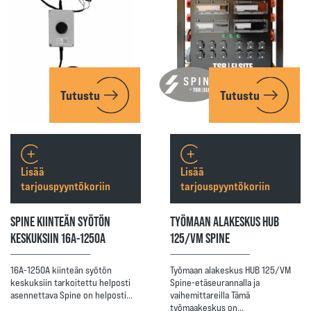
Tutustu
Tutustu
Lisää
Lisää
tarjouspyyntökoriin
tarjouspyyntökoriin
SPINE KIINTEÄN SYÖTÖN
TYÖMAAN ALAKESKUS HUB
KESKUKSIIN 16A-1250A
125/VM SPINE
16A-1250A kiinteän syötön
Työmaan alakeskus HUB 125/VM
keskuksiin tarkoitettu helposti
Spine-etäseurannalla ja
asennettava Spine on helposti…
vaihemittareilla Tämä
työmaakeskus on…