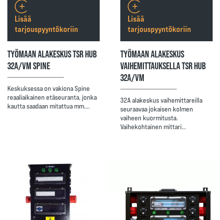
Lisää
Lisää
tarjouspyyntökoriin
tarjouspyyntökoriin
TYÖMAAN ALAKESKUS TSR HUB
TYÖMAAN ALAKESKUS
32A/VM SPINE
VAIHEMITTAUKSELLA TSR HUB
32A/VM
Keskuksessa on vakiona Spine
reaaliaikainen etäseuranta, jonka
32A alakeskus vaihemittareilla
kautta saadaan mitattua mm.…
seuraavaa jokaisen kolmen
vaiheen kuormitusta.
Vaihekohtainen mittari…