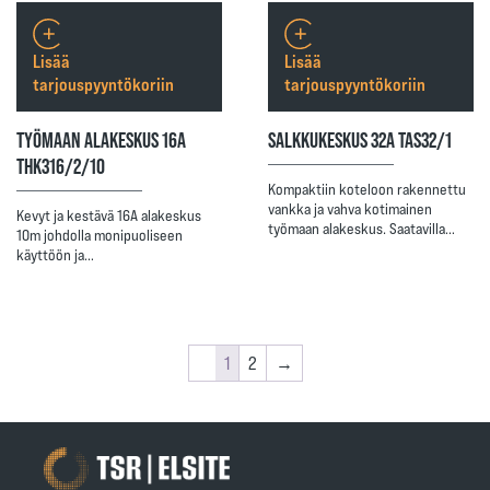
Lisää
Lisää
tarjouspyyntökoriin
tarjouspyyntökoriin
TYÖMAAN ALAKESKUS 16A
SALKKUKESKUS 32A TAS32/1
THK316/2/10
Kompaktiin koteloon rakennettu
vankka ja vahva kotimainen
Kevyt ja kestävä 16A alakeskus
työmaan alakeskus. Saatavilla…
10m johdolla monipuoliseen
käyttöön ja…
1
2
→