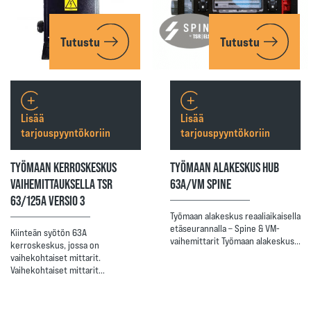
Tutustu
Tutustu
Lisää
Lisää
tarjouspyyntökoriin
tarjouspyyntökoriin
TYÖMAAN KERROSKESKUS
TYÖMAAN ALAKESKUS HUB
VAIHEMITTAUKSELLA TSR
63A/VM SPINE
63/125A VERSIO 3
Työmaan alakeskus reaaliaikaisella
etäseurannalla – Spine & VM-
Kiinteän syötön 63A
vaihemittarit Työmaan alakeskus…
kerroskeskus, jossa on
vaihekohtaiset mittarit.
Vaihekohtaiset mittarit…