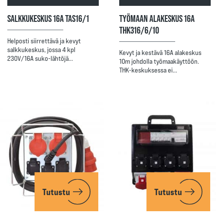
SALKKUKESKUS 16A TAS16/1
TYÖMAAN ALAKESKUS 16A
THK316/6/10
Helposti siirrettävä ja kevyt
salkkukeskus, jossa 4 kpl
Kevyt ja kestävä 16A alakeskus
230V/16A suko-lähtöjä…
10m johdolla työmaakäyttöön.
THK-keskuksessa ei…
Tutustu
Tutustu