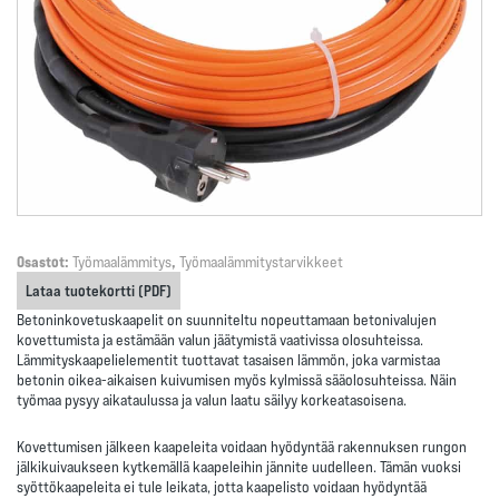
Osastot:
Työmaalämmitys
,
Työmaalämmitystarvikkeet
Lataa tuotekortti (PDF)
Betoninkovetuskaapelit on suunniteltu nopeuttamaan betonivalujen
kovettumista ja estämään valun jäätymistä vaativissa olosuhteissa.
Lämmityskaapelielementit tuottavat tasaisen lämmön, joka varmistaa
betonin oikea-aikaisen kuivumisen myös kylmissä sääolosuhteissa. Näin
työmaa pysyy aikataulussa ja valun laatu säilyy korkeatasoisena.
Kovettumisen jälkeen kaapeleita voidaan hyödyntää rakennuksen rungon
jälkikuivaukseen kytkemällä kaapeleihin jännite uudelleen. Tämän vuoksi
syöttökaapeleita
ei tule leikata
, jotta kaapelisto voidaan hyödyntää