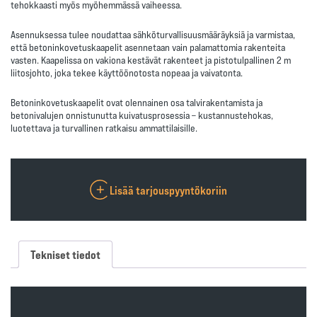
tehokkaasti myös myöhemmässä vaiheessa.
Asennuksessa tulee noudattaa sähköturvallisuusmääräyksiä ja varmistaa,
että betoninkovetuskaapelit asennetaan
vain palamattomia rakenteita
vasten
. Kaapelissa on vakiona kestävät rakenteet ja
pistotulpallinen 2 m
liitosjohto
, joka tekee käyttöönotosta nopeaa ja vaivatonta.
Betoninkovetuskaapelit ovat olennainen osa talvirakentamista ja
betonivalujen onnistunutta kuivatusprosessia – kustannustehokas,
luotettava ja turvallinen ratkaisu ammattilaisille.
Lisää tarjouspyyntökoriin
Tekniset tiedot