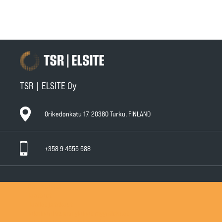
TSR | ELSITE Oy
Orikedonkatu 17, 20380 Turku, FINLAND
+358 9 4555 588
Ota yhteyttä
Tuotteet
Huollot ja takuut
Teknisen Kaupan yleiset myyntiehdot
Teknisen Kaupan yleiset takuuehdot