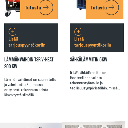
Tutustu
Tutustu
Lisää
Lisää
tarjouspyyntökoriin
tarjouspyyntökoriin
LÄMMÖNVAIHDIN TSR V-HEAT
SÄHKÖLÄMMITIN 5KW
200 KW
5 kW sähkölämmitin on
ihanteellinen valinta
Lämmönvaihtimet on suunniteltu
rakennustyömaille ja
ja valmistettu Suomessa
teollisuusympäristöihin, missä…
erityisesti rakennusaikaista
lämmitystä silmällä…