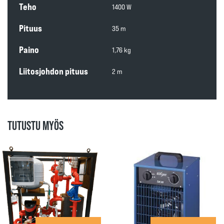
Teho
1400 W
Pituus
35 m
Paino
1,76 kg
Liitosjohdon pituus
2 m
TUTUSTU MYÖS