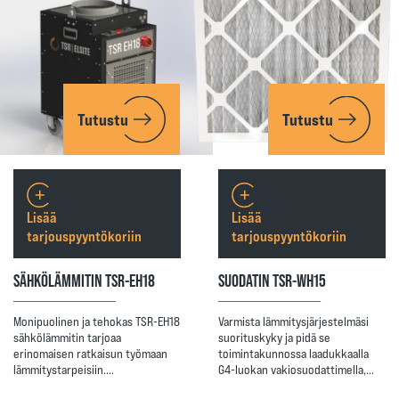
Tutustu
Tutustu
Lisää
Lisää
tarjouspyyntökoriin
tarjouspyyntökoriin
SÄHKÖLÄMMITIN TSR-EH18
SUODATIN TSR-WH15
Monipuolinen ja tehokas TSR-EH18
Varmista lämmitysjärjestelmäsi
sähkölämmitin tarjoaa
suorituskyky ja pidä se
erinomaisen ratkaisun työmaan
toimintakunnossa laadukkaalla
lämmitystarpeisiin.…
G4-luokan vakiosuodattimella,…