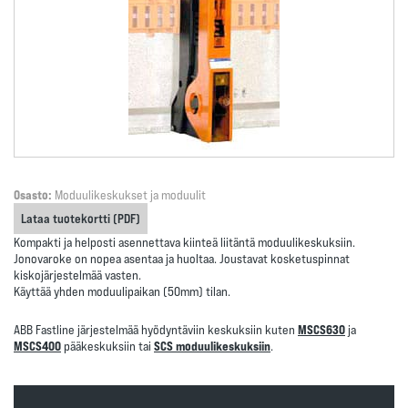
Osasto:
Moduulikeskukset ja moduulit
Lataa tuotekortti (PDF)
Kompakti ja helposti asennettava kiinteä liitäntä moduulikeskuksiin.
Jonovaroke on nopea asentaa ja huoltaa. Joustavat kosketuspinnat
kiskojärjestelmää vasten.
Käyttää yhden moduulipaikan (50mm) tilan.
ABB Fastline järjestelmää hyödyntäviin keskuksiin kuten
MSCS630
ja
MSCS400
pääkeskuksiin tai
SCS moduulikeskuksiin
.