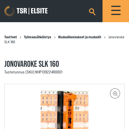
×
Tuotteet
Työmaasähköistys
Moduulikeskukset ja moduulit
Jonovaroke
SLK 160
JONOVAROKE SLK 160
Tuotetunnus (SKU):
NHP139224R0001