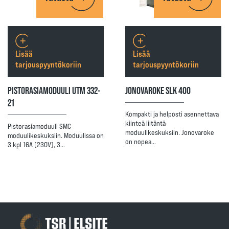
Lisää
Lisää
tarjouspyyntökoriin
tarjouspyyntökoriin
PISTORASIAMODUULI UTM 332-
JONOVAROKE SLK 400
21
Kompakti ja helposti asennettava
kiinteä liitäntä
Pistorasiamoduuli SMC
moduulikeskuksiin. Jonovaroke
moduulikeskuksiin. Moduulissa on
on nopea…
3 kpl 16A (230V), 3…