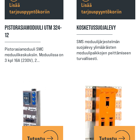
Lisää
Lisää
tarjouspyyntökoriin
tarjouspyyntökoriin
PISTORASIAMODUULI UTM 324-
KOSKETUSSUOJALEVY
12
SMS moduulijärjestelmän
suojalevy ylimääräisten
Pistorasiamoduuli SMC
moduulipaikkojen peittämiseen
moduulikeskuksiin. Moduulissa on
turvallisesti.
3 kpl 16A (230V), 2…
Tutustu
Tutustu