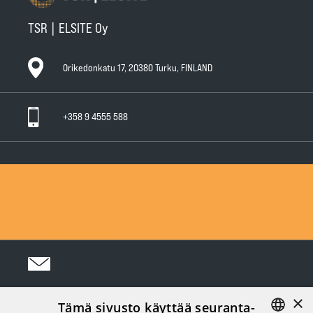
TSR | ELSITE Oy
Orikedonkatu 17, 20380 Turku, FINLAND
+358 9 4555 588
Ota yhteyttä
Tuotteet
Huollot ja takuut
Teknisen Kaupan yleiset myyntiehdot
Teknisen Kaupan yleiset takuuehdot
Tietosuojaseloste
×
Tämä sivusto käyttää seuranta-