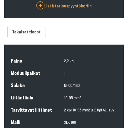
Lisää tarjouspyyntökoriin
Tekniset tiedot
Paino
2,2 kg
Moduulipaikat
1
Sulake
NH00/160
Liitäntäala
10-95 mm2
Tarvittavat liittimet
2 kpl 10-95 mm2 ja 2 kpl AL-levy
Malli
SLK 160