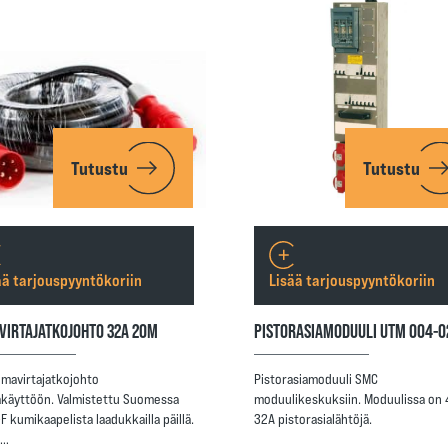
Tutustu
Tutustu
ää tarjouspyyntökoriin
Lisää tarjouspyyntökoriin
VIRTAJATKOJOHTO 32A 20M
PISTORASIAMODUULI UTM 004-0
imavirtajatkojohto
Pistorasiamoduuli SMC
käyttöön. Valmistettu Suomessa
moduulikeskuksiin. Moduulissa on 
 kumikaapelista laadukkailla päillä.
32A pistorasialähtöjä.
a…