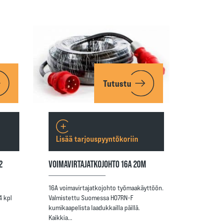
Tutustu
Lisää tarjouspyyntökoriin
2
VOIMAVIRTAJATKOJOHTO 16A 20M
16A voimavirtajatkojohto työmaakäyttöön.
4 kpl
Valmistettu Suomessa H07RN-F
kumikaapelista laadukkailla päillä.
Kaikkia…