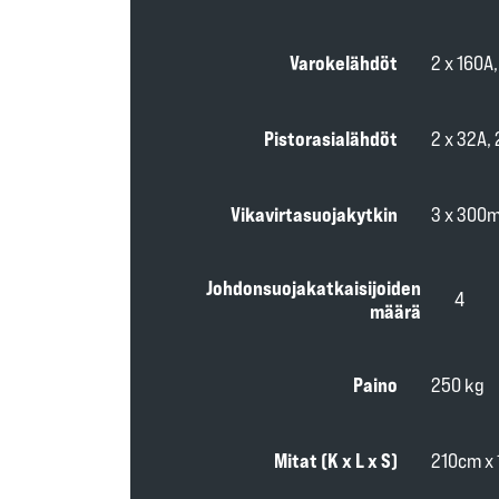
Varokelähdöt
2 x 160A,
Pistorasialähdöt
2 x 32A, 
Vikavirtasuojakytkin
3 x 300
Johdonsuojakatkaisijoiden
4
määrä
Paino
250 kg
Mitat (K x L x S)
210cm x