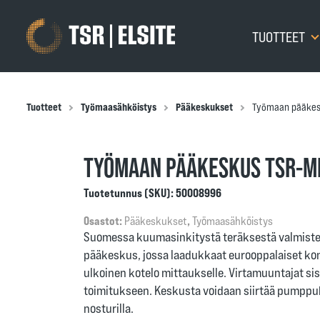
TUOTTEET
Tuotteet
Työmaasähköistys
Pääkeskukset
Työmaan pääkes
TYÖMAAN PÄÄKESKUS TSR-M
Tuotetunnus (SKU):
50008996
Osastot:
Pääkeskukset
,
Työmaasähköistys
Suomessa kuumasinkitystä teräksestä valmist
pääkeskus, jossa laadukkaat eurooppalaiset k
ulkoinen kotelo mittaukselle. Virtamuuntajat si
toimitukseen. Keskusta voidaan siirtää pumppukär
nosturilla.