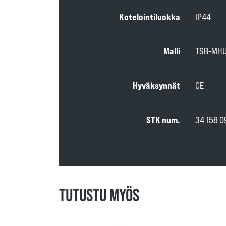
Kotelointiluokka
IP44
Malli
TSR-MHU
Hyväksynnät
CE
STK num.
34 158 0
TUTUSTU MYÖS