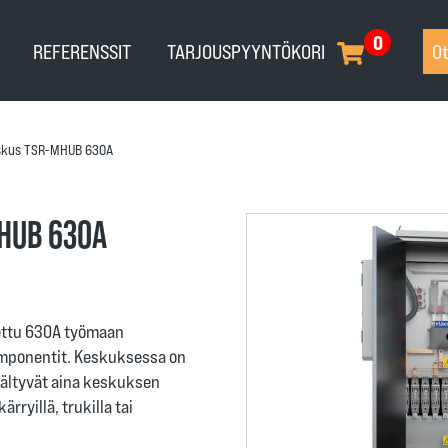
0
REFERENSSIT
TARJOUSPYYNTÖKORI
Ot
kus TSR-MHUB 630A
HUB 630A
ettu 630A työmaan
omponentit. Keskuksessa on
sältyvät aina keskuksen
ryillä, trukilla tai