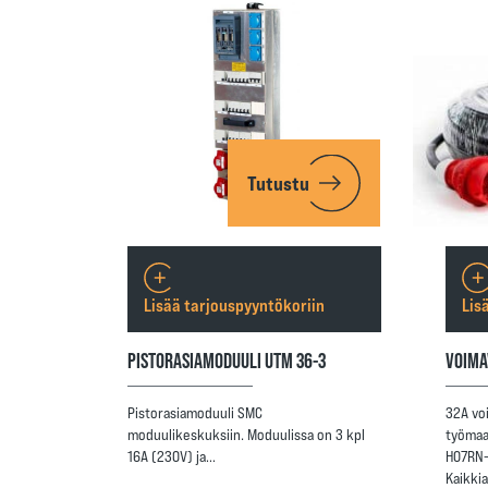
Tutustu
Lisää tarjouspyyntökoriin
Lis
PISTORASIAMODUULI UTM 36-3
VOIMA
Pistorasiamoduuli SMC
32A vo
moduulikeskuksiin. Moduulissa on 3 kpl
työmaa
16A (230V) ja…
H07RN-F
Kaikki