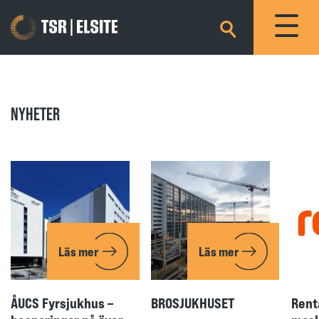
×
NYHETER
Läs mer
Läs mer
ÅUCS Fyrsjukhus –
BROSJUKHUSET
Rent