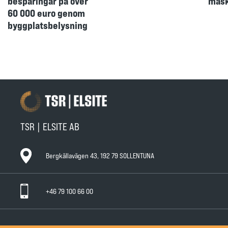
besparingar på över
mask
60 000 euro genom
byggplatsbelysning
TSR | ELSITE AB
Bergkällavägen 43, 192 79 SOLLENTUNA
+46 79 100 66 00